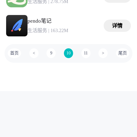
生活服务
|
278.75M
pendo笔记
详情
生活服务
|
163.22M
首页
<
9
10
11
>
尾页
本站所有软件来自互联网，版权归原著所有。敬请来信告知
(123server@cisis.com.cn)。
湘ICP备2025151250号-1