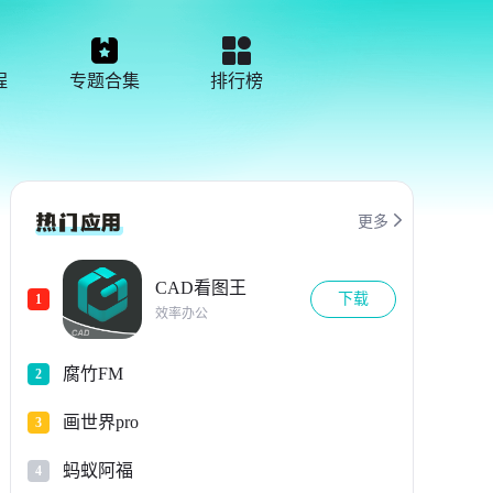
程
专题合集
排行榜

更多
CAD看图王
下载
1
效率办公
腐竹FM
2
画世界pro
3
蚂蚁阿福
4