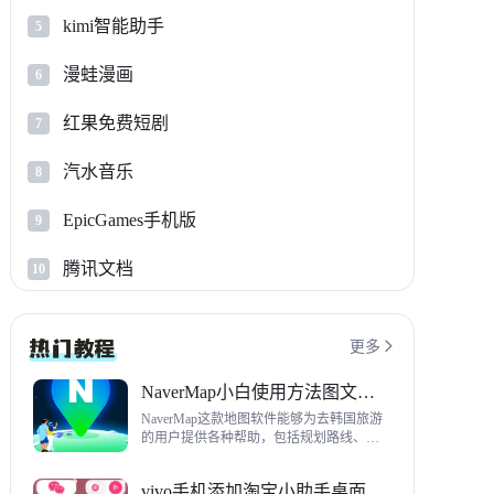
kimi智能助手
5
漫蛙漫画
6
红果免费短剧
7
汽水音乐
8
EpicGames手机版
9
腾讯文档
10
更多

NaverMap小白使用方法图文教程
NaverMap这款地图软件能够为去韩国旅游
的用户提供各种帮助，包括规划路线、导
航、查看店铺等，内置功能非常丰富，这
里给大家带来NaverMap使用方法以及下载
vivo手机添加淘宝小助手桌面挂件方法