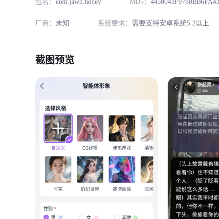
包名：
com.jawn.honey
MD5：
4450043F9780BB6FA4
厂商：
未知
系统要求：
需要支持安卓系统5.2以上
截图预览