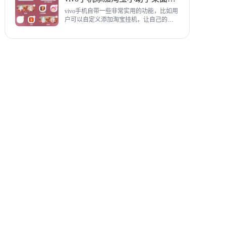
教程，希望对各位有帮助。
vivo手机自带一些非常实用的功能，比如用
户可以自定义添加淘宝挂机，让自己的购
物信息直接在手机桌面上展示，使用起来
相当方便，下面为大家带来添加淘宝小助
手桌面挂件详细图文教程。