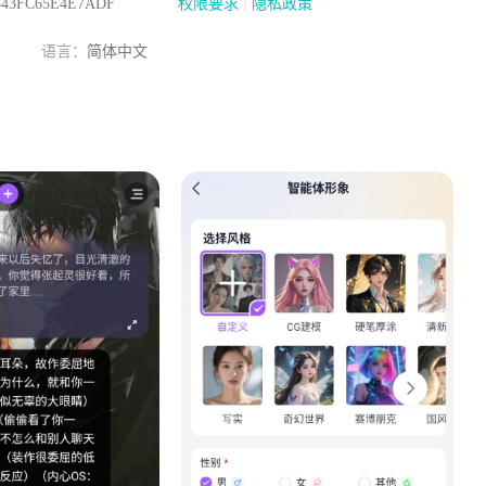
|
343FC65E4E7ADF
权限要求
隐私政策
语言：
简体中文