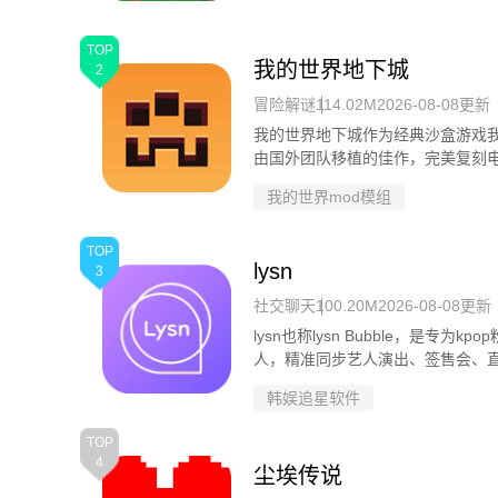
题。游戏以轻松幽默的卡通画风，
操控角色四处恶作剧，整蛊路人，
样玩法。寻找食物水源，巧妙生存
TOP
我的世界地下城
2
冒险解谜
114.02M
2026-08-08更新
我的世界地下城作为经典沙盒游戏
由国外团队移植的佳作，完美复刻
延续像素画风，角色眨眼等细节生
我的世界mod模组
化身无畏探险家，深入危机四伏的
巨怪等强大BOSS。随着深入，难
敌。新增动物、NPC等元素，让冒
TOP
lysn
3
欢？
社交聊天
100.20M
2026-08-08更新
lysn也称lysn Bubble，是专为
人，精准同步艺人演出、签售会、
近距离接触偶像。
韩娱追星软件
TOP
4
尘埃传说