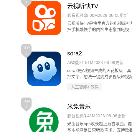
7
云视听快TV
影音视频
19.00M
2026-08-08更新
云视听快TV是快手官方的电视端
把手机端快手的内容生态搬到电视
TOP
sora2
8
AI智能
21.51M
2026-08-08更新
sora2是AI视频生成的天花板
把文字、想法一键变成影视级短视
生成各种精美创意视频。
人工智能ai软件
TOP
米兔音乐
9
影音视频
3.41M
2026-08-08更新
米兔音乐app收录超上万首歌曲，
基本能满足日常听歌需求；支持歌