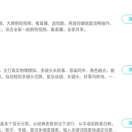
神器，大屏刷短视频、看直播、追短剧，用遥控器就能流畅操作，
上，适合全家一起刷短视频、看直播，全家共享。
级工具，主打真实物理模拟、多镜头长叙事、音画同步、角色融合，能
频，自动规划多镜头切换、复杂运镜、长镜头、好莱坞转场，一键
覆盖多个音乐分类，从经典老歌到当下流行、从华语到欧美日韩，
名、歌手、专辑、歌词多维度搜索，输入关键词就能快速定位歌