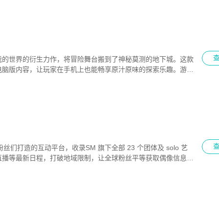
打造了一个无暴力冲突、充满反差萌的冒险舞台。在这里，你可以
完成捣蛋任务，参与丰富冒险；也能驾驶车辆、赛车划船，体验多
，探索未知场景，触发新奇玩法，让每一次冒险都充满期待！
我的世界的衍生力作，将冒险舞台搬到了神秘莫测的地下城。这款
电脑版内容，让玩家在手机上也能畅享原汁原味的探索乐趣。游戏
动有趣，更带来红石矿脉等创新地图，矿车穿梭需时刻警惕。玩家
地下城，与队友并肩作战，击杀怪物获取海量装备，挑战腐化锅釜
度递增，唯有不断精进战斗技巧，收集丰厚道具，方能战胜后期强
险之旅更加丰富多彩。喜欢冒险的你，怎能错过这场像素世界的狂
kpop粉丝们打造的互动平台，收录SM 旗下全部 23 个团体及 solo 艺
直播等最新日程，打破地域限制，让全球粉丝平等获取偶像信息，