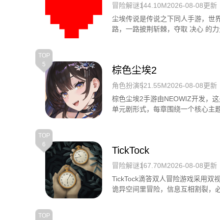
冒险解谜
144.10M
2026-08-08更新
尘埃传说是传说之下同人手游，世界
路，一路披荆斩棘，夺取 决心 的力
反击敌人，在绝境中反杀。
TOP
5
棕色尘埃2
角色扮演
521.55M
2026-08-08更新
棕色尘埃2手游由NEOWIZ开发，
单元剧形式，每章围绕一个核心主
围，可通过调整角色站位击退敌人
TOP
6
TickTock
冒险解谜
167.70M
2026-08-08更新
TickTock滴答双人冒险游戏采
诡异空间里冒险，信息互相割裂，
文字，逐步还原完整故事，拼凑两
TOP