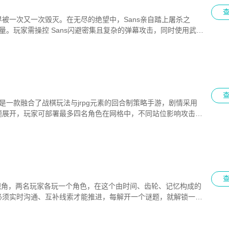
被一次又一次毁灭。在无尽的绝望中，Sans亲自踏上屠杀之
量。玩家需操控 Sans闪避密集且复杂的弹幕攻击，同时使用武器
这是一款融合了战棋玩法与jrpg元素的回合制策略手游，剧情采用
题展开，玩家可部署最多四名角色在网格中，不同站位影响攻击范
，触发场景陷阱造成群体伤害，改变战场局势。
用双视角，两名玩家各玩一个角色，在这个由时间、齿轮、记忆构成的
必须实时沟通、互补线索才能推进，每解开一个谜题，就解锁一段
姐妹的过往、矛盾与悲剧。