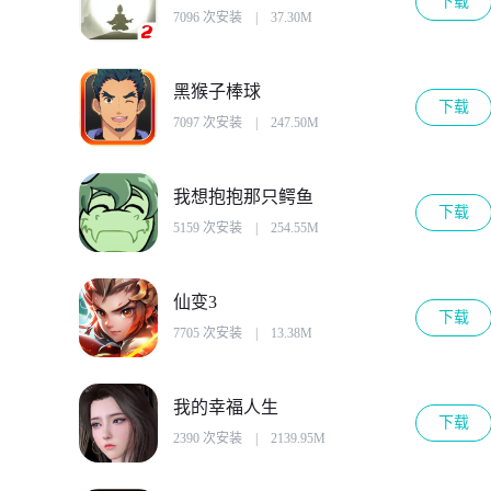
下载
7096 次安装
|
37.30M
黑猴子棒球
下载
7097 次安装
|
247.50M
我想抱抱那只鳄鱼
下载
5159 次安装
|
254.55M
仙变3
下载
7705 次安装
|
13.38M
我的幸福人生
下载
2390 次安装
|
2139.95M