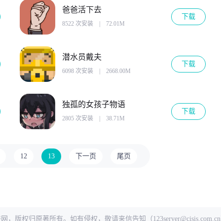
爸爸活下去
下载
8522 次安装
|
72.01M
潜水员戴夫
下载
6098 次安装
|
2668.00M
独孤的女孩子物语
下载
2805 次安装
|
38.71M
12
13
下一页
尾页
版权归原著所有。如有侵权，敬请来信告知（123server@cisis.com