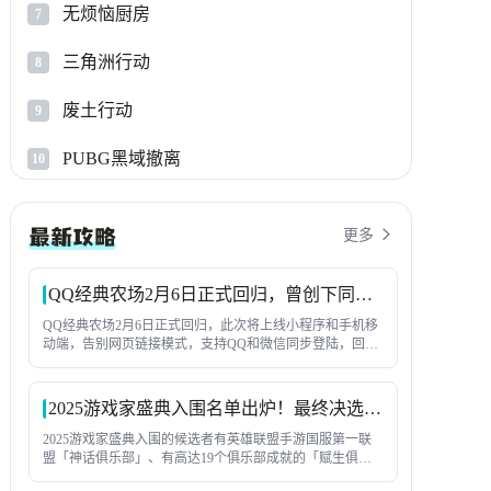
无烦恼厨房
7
三角洲行动
8
废土行动
9
PUBG黑域撤离
10
更多

QQ经典农场2月6日正式回归，曾创下同时在线人数1.2亿纪录
QQ经典农场2月6日正式回归，此次将上线小程序和手机移
动端，告别网页链接模式，支持QQ和微信同步登陆，回味
童年种菜-偷菜这一核心玩法，与好友互相串门。此次回
归，还会上线全新玩法内容，尽请期待吧！
2025游戏家盛典入围名单出炉！最终决选即将上演
2025游戏家盛典入围的候选者有英雄联盟手游国服第一联
盟「神话俱乐部」、有高达19个俱乐部成就的「赋生俱乐
部」，也有常年武尊且胜率保持在60%以上的游戏家「显眼