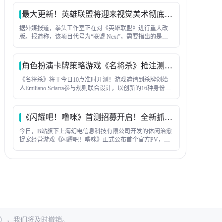
包」、金铲铲全服成就排名第一的全能大神游戏家「夜
神」，等等。
最大更新！英雄联盟将迎来视觉美术彻底改造
据外媒报道，拳头工作室正在对《英雄联盟》进行重大改
版。报道称，该项目代号为“联盟 Next”，需要指出的是，
着并非一款新游戏，而是对现有客户端的全面更新——本
质上是一次重制，但并非彻底的重新发布。
角色扮演卡牌策略游戏《名将杀》抢注测试预下载已开启
《名将杀》将于今日10点准时开测！游戏邀请到杀牌创始
人Emiliano Sciarra参与规则联合设计，以创新的16种身份玩
法、丰富的武将阵容与公平不氪金的运营理念，为玩家带
来全新杀牌体验！
《闪耀吧！噜咪》首测招募开启！全新抓宠养成来袭
今日，B站旗下上海幻电信息科技有限公司开发的休闲治愈
捉宠经营游戏《闪耀吧！噜咪》正式公布首个官方PV，独
特的卡通手绘画风引发玩家热议，游戏官网预约同步开
启，首测将于12月26日上午10点启动。
.cn），我们将及时撤销。