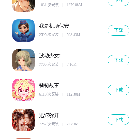
下载
1031 次安装
|
1879.08M
我是机场保安
下载
2595 次安装
|
508.83M
波动少女2
下载
7765 次安装
|
7.16M
莉莉故事
下载
6113 次安装
|
112.30M
迅速躲开
下载
7257 次安装
|
22.83M