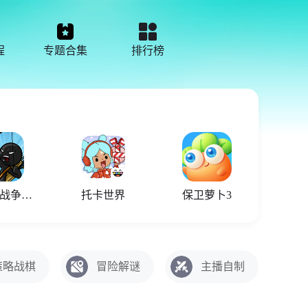
程
专题合集
排行榜
火柴人战争遗产召唤版
托卡世界
保卫萝卜3
策略战棋
冒险解谜
主播自制