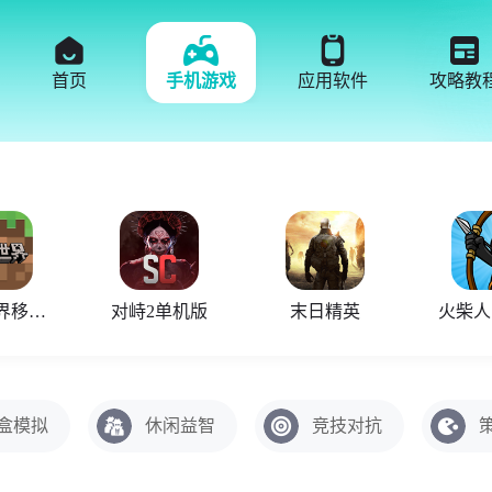
首页
手机游戏
应用软件
攻略教
我的世界移动版
对峙2单机版
末日精英
盒模拟
休闲益智
竞技对抗