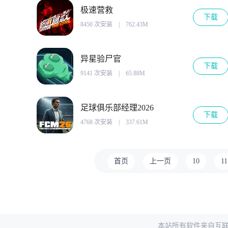
极速营救
下载
8450 次安装
|
762.43M
异星验尸官
下载
9141 次安装
|
65.88M
足球俱乐部经理2026
下载
4768 次安装
|
337.61M
首页
上一页
10
11
本站所有软件来自互联网，