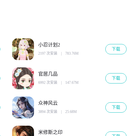
小忍计划2
下载
2197 次安装
|
783.76M
官居几品
下载
6992 次安装
|
147.67M
众神风云
下载
3894 次安装
|
25.68M
米修斯之印