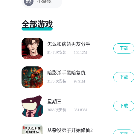
小游戏
全部游戏
怎么和病娇男友分手
下载
8147 次安装
|
159.12M
暗影杀手黑暗复仇
下载
3176 次安装
|
97.91M
星期三
下载
3666 次安装
|
351.83M
从杂役弟子开始修仙2