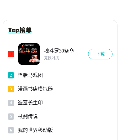
魂斗罗30条命
下载
1
竞技对抗
怪胎马戏团
2
漫画书店模拟器
3
盗墓长生印
4
杖剑传说
5
我的世界移动版
6