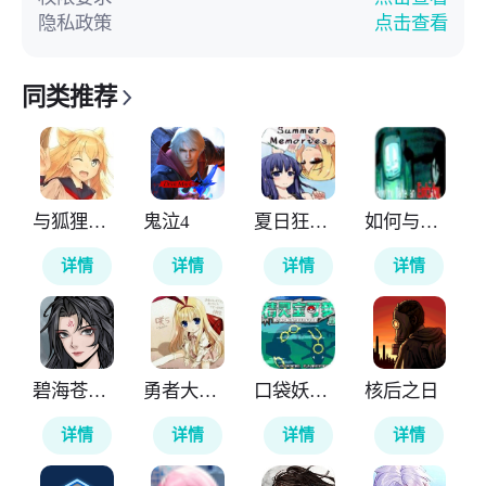
隐私政策
点击查看
同类推荐
与狐狸的日常
鬼泣4
夏日狂想曲
如何与实体约会
详情
详情
详情
详情
碧海苍云录
勇者大战魔物娘
口袋妖怪神兽领域
核后之日
详情
详情
详情
详情