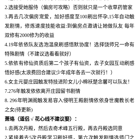
2.选接受她服侍（偏房可攻略）否则就只是一个收草药管家
3.再去几次偏房宠爱，加好感度至100刷出怀孕,15年自动触
发剧情，修炼速度技能收益:到偏房点邀请让她做队友 每年
双修有2000修为的收益
4.19年依依队友选泡温泉刷感悟默协度！选择饶师兄一命有
特殊剧情（不建议选看看就好）
5.依依有修仙资质后第二个孩子有仙资，去子女园互动刷感
悟好感(太浪费回合建议少年成年各去一次就行！）
6.女主元婴庄园触发特技进阶女儿小棉袄楚念馨可以队友！
7.276年触发依依离开庄园留书剧情
8. 296年明渊阁触发易容入侵明王殿剧情依依身世魔教长老
之女(待更新)
萧珞（道侣 √ 花心线不建议娶）：
1.去两次丹殿，然后去奇术峰五行殿，再去丹殿选同意
2.紧接着去5次丹殿学习刷好感，第六次触发剧情选师门之