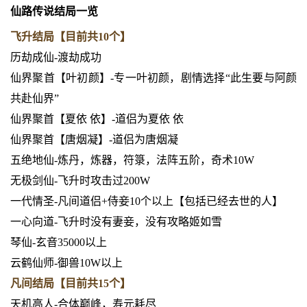
仙路传说结局一览
飞升结局【目前共10个】
历劫成仙-渡劫成功
仙界聚首【叶初颜】-专一叶初颜，剧情选择“此生要与阿颜
共赴仙界”
仙界聚首【夏依 依】-道侣为夏依 依
仙界聚首【唐烟凝】-道侣为唐烟凝
五绝地仙-炼丹，炼器，符箓，法阵五阶，奇术10W
无极剑仙-飞升时攻击过200W
一代情圣-凡间道侣+侍妾10个以上【包括已经去世的人】
一心向道-飞升时没有妻妾，没有攻略姬如雪
琴仙-玄音35000以上
云鹤仙师-御兽10W以上
凡间结局【目前共15个】
天机高人-合体巅峰，寿元耗尽