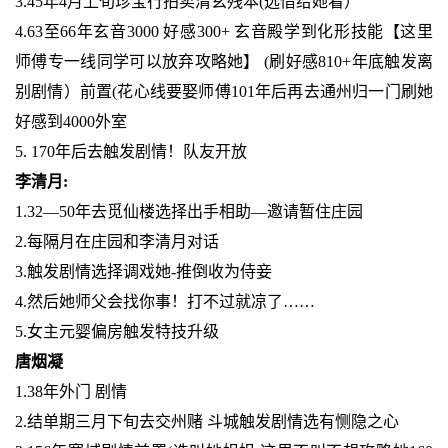
3.45年4月上旬珍宝行拍卖清玄残本(选借给她看）
4.63至66年玄音3000 好感300+ 玄音殿学到化形技能【这里
师傅专一线同学可以放弃攻略她】 (刷好感810+年底触发离
别剧情）前置(花心线要娶师傅101年后再去通州归一门刷她
好感到4000外室
5. 170年后去触发剧情！队友开放
李清月:
1.32—50年去觅仙楼选择出手相助—邀请暂住庄园
2.每隔月在庄园和李清月对话
3.触发剧情选择调戏她-推倒收为侍妾
4.然后她师父会找你事！打不过就凉了……
5.女主元婴偏房触发特技升级
唐烟凝
1.38年外门 剧情
2.结单期三月下旬去交州赌 斗城触发剧情选有恻隐之心