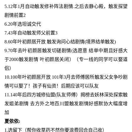
5.12年1月自动触发修补阵法剧情.之后去静心殿，触发探望
剧情前置2
6.20年选坦诚交代
7.43年自动触发师父前置3
8.60年叶初颜居开放 触发询问心结剧情(境界结单触发)
9.70年去叶初颜居触发切磋剧情(选愿意 结单中期且好感大
于2000触发剧情 叶初颜居关闭）（专一线的同学可以娶道
侣）
10.100年叶初颜居开放 101年3月去师傅居所触发父女争吵剧
情可以娶了！孩子有仙资！后期应该可以队友
11.140年后四方城修仙盟(队友师傅）揭榜去妖林深处探索触
发姐弟剧情 去方外之地百川盟触发剧情好感默协大幅度增
加
夏依依:
1.选留下（帮你收草药不然你要浪费回合自己收）