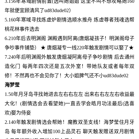
3.156年寒域剧情前置(选叫她姐姐 这里不叫不想攻略她160
年就便宜顾清风了ud83dude02）
5.160年寒域寻找炼虚炉剧情选顺水推舟 炼虚尊者残魂选帮
桃花林事件选去
6.210年后去明渊阁 渊殿遇到阿离(唐烟凝孩子！明渊阁母子
争吵事件铺垫） ★ 唐烟凝专一线220年触发剧情可以娶了★
7.240年后明渊阁外触发唐烟凝阿离母子争吵剧情 后去通州
造化门 每两年四次还是五次外室！带她队友或者每年双
修！不然再也不会见你了！大小姐脾气还不小ud83dude02
海梦莹
1.50年月牙岛寻找她进去左右右左左 出来右右左左右收益最
大化！(剧情选会去看望她)一直去学会皓月功法最后(选喜
欢)娶为侍妾
2.140年触发剧情选会帮她！魔教双圣支线！海梦莹住月牙
岛 每年额外收入增加100上品灵石 聊天触发赠送双月剧情