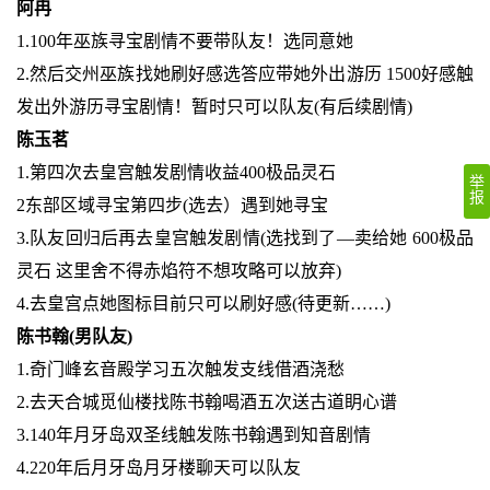
阿冉
1.100年巫族寻宝剧情不要带队友！选同意她
2.然后交州巫族找她刷好感选答应带她外出游历 1500好感触
发出外游历寻宝剧情！暂时只可以队友(有后续剧情)
陈玉茗
1.第四次去皇宫触发剧情收益400极品灵石
举
报
2东部区域寻宝第四步(选去）遇到她寻宝
3.队友回归后再去皇宫触发剧情(选找到了—卖给她 600极品
灵石 这里舍不得赤焰符不想攻略可以放弃)
4.去皇宫点她图标目前只可以刷好感(待更新……)
陈书翰(男队友)
1.奇门峰玄音殿学习五次触发支线借酒浇愁
2.去天合城觅仙楼找陈书翰喝酒五次送古道眀心谱
3.140年月牙岛双圣线触发陈书翰遇到知音剧情
4.220年后月牙岛月牙楼聊天可以队友