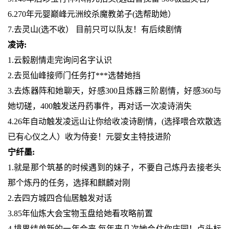
6.270年元婴巅峰元洲绞杀魔教弟子(选帮助她）
7.去灵山(选不收） 目前只可以队友！有后续剧情
凌诗:
1.云毅剧情走完询问名字认识
2.去觅仙峰接师门任务打***选替她挡
3.去炼器阵和她聊天，好感300且炼器三阶剧情，好感360与
她切磋，400触发送丹药事件，再对话一次凌诗消失
4.26年自动触发凌远山让你给收凌诗剧情，(选择喂合欢散选
已有心仪之人）收为侍妾！元婴女主特技进阶
宁纤墨:
1.就是那个筑基的时候遇到的妹子，不要自己炼丹去接老头
那个炼丹的任务，选择和麒麟对刚
2.去四方城四合仙居触发对话
3.85年仙炼大会宝物玉盘给她看攻略前置
4.境界结单新的一年会来 每年来几次她会住你庄园！点头标