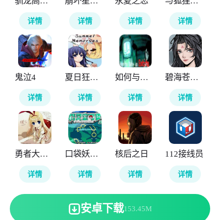
驯龙高手旅程
崩坏星穹铁道云游戏
永夏之恋
与狐狸的日常
详情
详情
详情
详情
鬼泣4
夏日狂想曲
如何与实体约会
碧海苍云录
详情
详情
详情
详情
勇者大战魔物娘
口袋妖怪神兽领域
核后之日
112接线员
详情
详情
详情
详情
安卓下载
153.45M