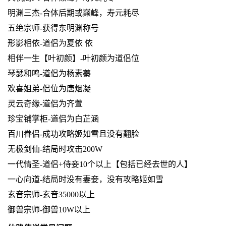
明渊三杰-合体后期或巅峰，寿元耗尽
五绝宗师-获得东明渊称号
形影相依-道侣为夏依 依
相伴一生【叶初颜】-叶初颜为道侣位
琴瑟和鸣-道侣为杨素蓁
欢喜姐弟-侣位为唐烟凝
灵云奇缘-道侣为齐萱
珍宝铺掌柜-道侣为白芷涵
百川眷侣-成功攻略姬如雪且没有翻脸
无极剑仙-结局时攻击200W
一代情圣-道侣+侍妾10个以上【包括已经去世的人】
一心向道-结局时没有妻妾，没有攻略姬如雪
玄音宗师-玄音35000以上
御兽宗师-御兽10W以上