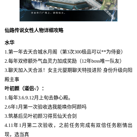
仙路传说女性人物详细攻略
水华
1.第一年去天合城水月阁（第3次300极品可以**为侍妾）
2.每年双修额外气血灵力加成奖励（12年boss唯一队友）
3.聊天加入天合派！女主元婴期聊天特技进阶 身份升级向阳
殿主事
叶初颜（道侣√）：
1.每年3.6.9.12月上旬去静心殿。
2.6年1月第一次验收选我能唤你阿颜吗
3.筑基后见叶初颜习得觅仙天合剑
4.11年1月第二次验收，之前任务完成有双倍任务剧情出
现，选当真