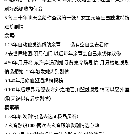
刷好感够收为侍妾！
5.每三十年聊天会给你圣灵符一张！女主元婴庄园触发特技
进阶剧情
余莺:
1.25年自动触发选帮助余莺——选有空自会去看你
2.去世界地图-明月仙门 以后每年余莺会自己来找你双修
4.50年月牙岛 东海岸遇到她寻黄泉令牌剧情 月牙楼触发剧
情选想她. 55年触发她离别剧情
5.140年后修仙盟通缉榜揭榜
6.160年后境界元婴去方外之地百川盟触发剧情可以娶外室
(聊天貌似有后续剧情）
杨素蓁
1.28年触发剧情(选去选50极品灵石）
2.玄音熟识1000两次去玄音殿触发剧情选心动