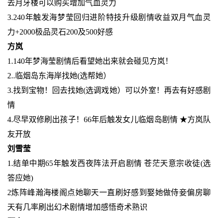
去月牙楼可以购买增加气血灵力
3.240年触发海梦莹回归进阶特技升级剧情收益双月气血灵
力+2000极品灵石200及500好感
方岚
1.140年梦海莹剧情后看望她出来就会碰见方岚！
2..临烟岛东海岸找她(选帮她）
3.找到宝物！回去找她(选调戏她）可以外室！再去有好感剧
情
4.尽早双修刷出孩子！66年后触发女儿临烟岛剧情 ★方岚队
友开放
刘雪莹
1.结单中期65年触发西夜阵法开启剧情 苍茫天意宗收徒(选
答应她)
2炼阵峰瀚海楼阁点她聊天一直刷好感到娶她做侍妾偏房聊
天有几率刷出幻术剧情增加感悟奇术熟识