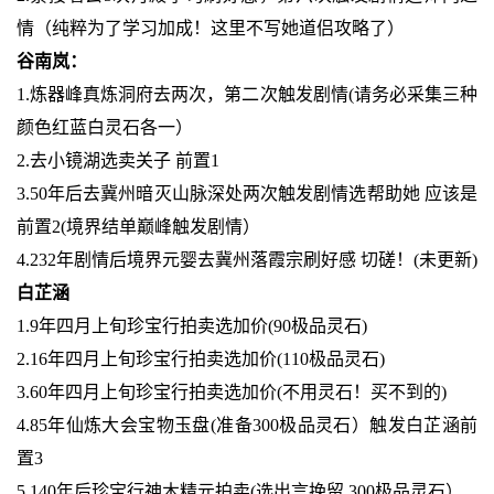
情（纯粹为了学习加成！这里不写她道侣攻略了）
谷南岚：
1.炼器峰真炼洞府去两次，第二次触发剧情(请务必采集三种
颜色红蓝白灵石各一）
2.去小镜湖选卖关子 前置1
3.50年后去冀州暗灭山脉深处两次触发剧情选帮助她 应该是
前置2(境界结单巅峰触发剧情）
4.232年剧情后境界元婴去冀州落霞宗刷好感 切磋！(未更新)
白芷涵
1.9年四月上旬珍宝行拍卖选加价(90极品灵石)
2.16年四月上旬珍宝行拍卖选加价(110极品灵石)
3.60年四月上旬珍宝行拍卖选加价(不用灵石！买不到的)
4.85年仙炼大会宝物玉盘(准备300极品灵石）触发白芷涵前
置3
5.140年后珍宝行神木精元拍卖(选出言挽留 300极品灵石）