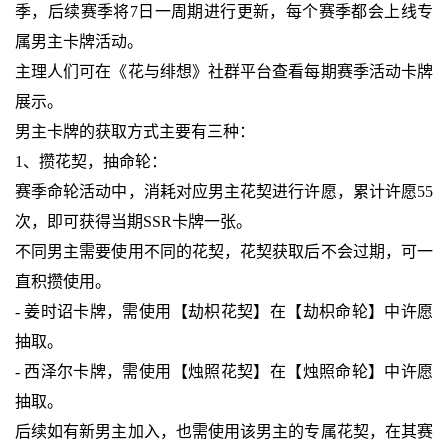
季，后续赛季将7日一周期进行更新，每个赛季都会上线专
属男主卡牌活动。
主理人们可在《花与绯想》社群平台查看每期赛季活动卡牌
展示。
男主卡牌的获取方式主要有三种：
1、攒花契，抽命轮：
赛季命轮活动中，消耗对应男主花契进行许愿，累计许愿55
次，即可获得当期SSR卡牌一张。
不同男主需要使用不同的花契，花契获取后不会过期，可一
直积攒使用。
- 姜时诏卡牌，需使用【劫枳花契】在【劫枳命轮】中许愿
抽取。
- 西泽尔卡牌，需使用【烛照花契】在【烛照命轮】中许愿
抽取。
后续如有新男主加入，也需使用该男主的专属花契，在其赛