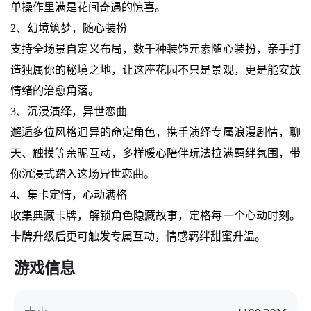
单操作里满是花间奇遇的惊喜。
2、幻境筑梦，随心装扮
支持全场景自定义布局，数千种装饰元素随心装扮，亲手打
造独属你的秘境之地，让这座花园不只是景观，更是能安放
情绪的治愈角落。
3、沉浸演绎，异世恋曲
邂逅多位风格迥异的命定角色，携手演绎专属浪漫剧情，聊
天、触摸等亲昵互动，多样暖心陪伴玩法拉满羁绊氛围，带
你沉浸式踏入这场异世恋曲。
4、集卡定情，心动满格
收集典藏卡牌，解锁角色隐藏故事，定格每一个心动时刻。
卡牌升级后更可触发专属互动，情感羁绊甜蜜升温。
游戏信息