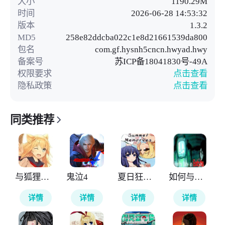
大小
1190.29M
时间
2026-06-28 14:53:32
版本
1.3.2
MD5
258e82ddcba022c1e8d21661539da800
包名
com.gf.hysnh5cncn.hwyad.hwy
备案号
苏ICP备18041830号-49A
权限要求
点击查看
隐私政策
点击查看
同类推荐
与狐狸的日常
鬼泣4
夏日狂想曲
如何与实体约会
详情
详情
详情
详情