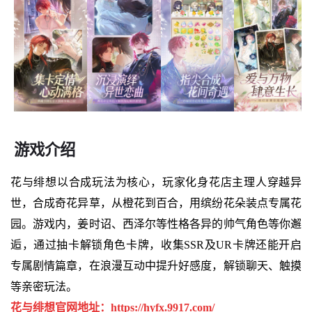
游戏介绍
花与绯想以合成玩法为核心，玩家化身花店主理人穿越异
世，合成奇花异草，从橙花到百合，用缤纷花朵装点专属花
园。游戏内，姜时诏、西泽尔等性格各异的帅气角色等你邂
逅，通过抽卡解锁角色卡牌，收集SSR及UR卡牌还能开启
专属剧情篇章，在浪漫互动中提升好感度，解锁聊天、触摸
等亲密玩法。
花与绯想官网地址：
https://hyfx.9917.com/