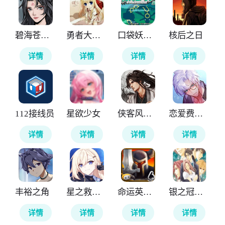
碧海苍云录
勇者大战魔物娘
口袋妖怪神兽领域
核后之日
详情
详情
详情
详情
112接线员
星欲少女
侠客风云传前传
恋爱费洛蒙
详情
详情
详情
详情
丰裕之角
星之救援者国际服
命运英雄传
银之冠碧之泪
详情
详情
详情
详情