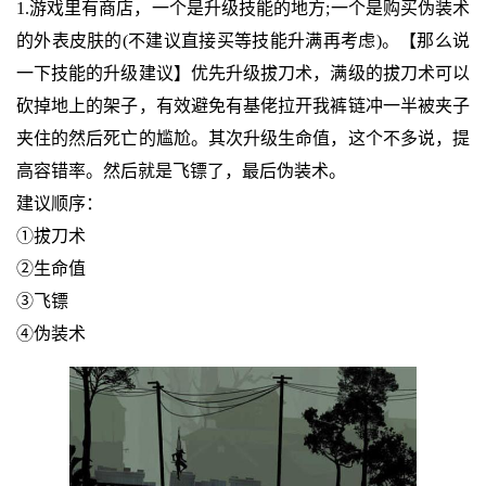
1.游戏里有商店，一个是升级技能的地方;一个是购买伪装术
的外表皮肤的(不建议直接买等技能升满再考虑)。【那么说
一下技能的升级建议】优先升级拔刀术，满级的拔刀术可以
砍掉地上的架子，有效避免有基佬拉开我裤链冲一半被夹子
夹住的然后死亡的尴尬。其次升级生命值，这个不多说，提
高容错率。然后就是飞镖了，最后伪装术。
建议顺序：
①拔刀术
②生命值
③飞镖
④伪装术