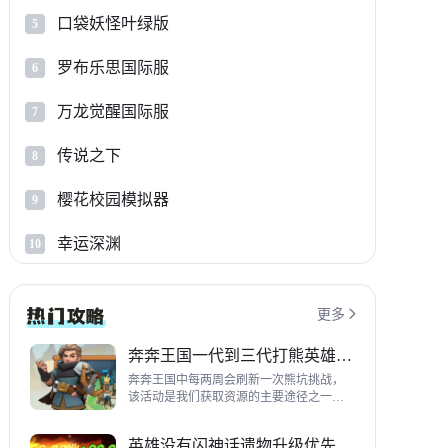
口袋妖怪叶绿版
5
罗布乐思国际服
6
万龙觉醒国际服
7
传说之下
8
樱花校园模拟器
9
幸运深渊
10
更多

奔奔王国一代到三代打熊英雄推荐
奔奔王国中每两周会刷新一次熊坑挑战，
该活动是我们获取资源的主要途径之一，
并且上次更新之后还增加了打熊的奖励，
哪些英雄适合平民打熊呢？这里带来一代
英雄没有闪神话遗物升级优先级指南