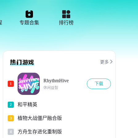
程
专题合集
排行榜

更多
RhythmHive
下载
1
休闲益智
和平精英
2
植物大战僵尸融合版
3
方舟生存进化重制版
4