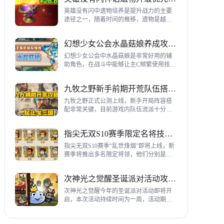
到三代打熊英雄选择建议，各位参考一
下。
英雄没有闪中遗物培养是提升战力的主要
途径之一，随着时间的推移，遗物是越来
越多，神话遗物也越来越多，平民手上也
有不少，哪些遗物推荐养成呢？这里带来
幻想少女公会水晶菇娘养成攻略详解
神话遗物升级优先级建议。
幻想少女公会中水晶菇娘是非常好用的辅
助角色，在战斗中能够让主C频繁使用技
能，适合不同类型的输出角色，推荐玩家
们进行重点培养，这里带来会水晶菇娘养
九牧之野新手前期开荒队伍搭配指南
成全方位指南，大家来看看吧。
九牧之野正式公测上线，新手开局阵容搭
配非常关键，目前游戏内队伍流派十分丰
富，开荒其主要围绕辅助武将来进行搭
配，那么具体如何配队呢？这里带来新手
指尖无双S10赛季限定名将技能一览
前期开荒阵容搭配详细攻略。
指尖无双S10赛季“乱世烽烟”即将上线，新
赛季将推出多名限定将领，他们分别是：
关银屏、机·邓艾、猛·徐晃、吕玲绮，这里
带来所有武将技能爆料，小伙伴们提前来
次神光之觉醒圣诞派对活动攻略指南
了解一下吧。
次神光之觉醒今年的圣诞派对活动即将开
启，本次活动持续时间为一周，活动期间
玩家喂养圣诞彩蛋能够获得圣诞装饰，用
来提升活动等级领取对应奖励，下面为大