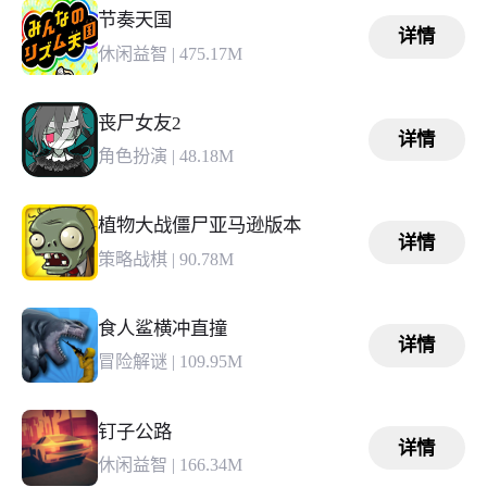
节奏天国
详情
休闲益智
|
475.17M
丧尸女友2
详情
角色扮演
|
48.18M
植物大战僵尸亚马逊版本
详情
策略战棋
|
90.78M
食人鲨横冲直撞
详情
冒险解谜
|
109.95M
钉子公路
详情
休闲益智
|
166.34M