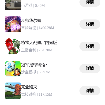
详情
小游戏
|
6.40M
巫师华尔兹
详情
冒险解谜
|
1400.28M
植物大战僵尸内鬼版
详情
主播自制
|
734.20M
冠军足球物语2
详情
沙盒模拟
|
58.92M
完全毁灭
详情
竞技对抗
|
117.15M