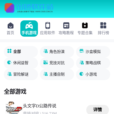
首页
手机游戏
应用软件
攻略教程
专题合集
排行榜
全部
角色扮演
沙盒模拟
休闲益智
竞技对抗
策略战棋
冒险解谜
主播自制
小游戏
全部游戏
头文字D公路传说
详情
竞技对抗
|
516.73M