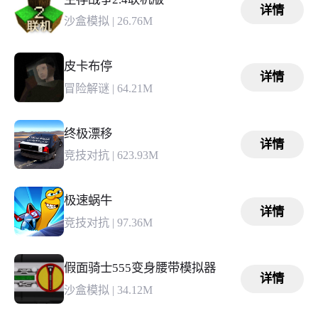
详情
沙盒模拟
|
26.76M
皮卡布停
详情
冒险解谜
|
64.21M
终极漂移
详情
竞技对抗
|
623.93M
极速蜗牛
详情
竞技对抗
|
97.36M
假面骑士555变身腰带模拟器
详情
沙盒模拟
|
34.12M