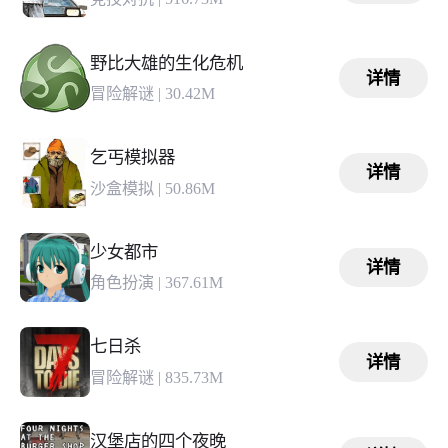
野比大雄的生化危机
详情
冒险解谜
|
30.42M
乞丐模拟器
详情
沙盒模拟
|
50.86M
少女都市
详情
角色扮演
|
367.61M
七日杀
详情
冒险解谜
|
835.73M
汉堡店的四个夜晚