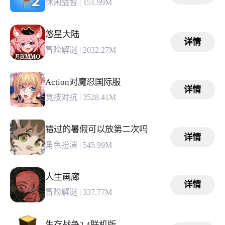
休闲益智
|
151.99M
悠星大陆
详情
冒险解谜
|
2032.27M
Action对魔忍国际服
详情
竞技对抗
|
3528.41M
错过的暑假可以放第二次吗
详情
角色扮演
|
545.99M
人生画廊
详情
冒险解谜
|
337.77M
生存战争2.4联机版