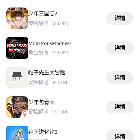
少年三国志2
详情
策略战棋
|
520.08M
MonstrousMadness
详情
角色扮演
|
199.68M
帽子先生大冒险
详情
冒险解谜
|
59.01M
少年包青天
详情
冒险解谜
|
13.16M
孢子进化论2
详情