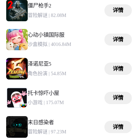
僵尸枪手2
详情
冒险解谜
|
82.08M
心动小镇国际服
详情
沙盒模拟
|
4016.84M
泽诺尼亚5
详情
角色扮演
|
54.85M
托卡惊吓小屋
详情
小游戏
|
175.07M
末日感染者
详情
冒险解谜
|
97.23M