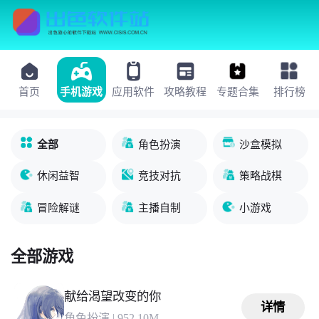
首页
手机游戏
应用软件
攻略教程
专题合集
排行榜
全部
角色扮演
沙盒模拟
休闲益智
竞技对抗
策略战棋
冒险解谜
主播自制
小游戏
全部游戏
献给渴望改变的你
详情
角色扮演
|
952.10M