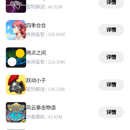
详情
冒险解谜
|
40.32M
四季合合
详情
休闲益智
|
326.92M
两点之间
详情
休闲益智
|
224.30M
跃动小子
详情
冒险解谜
|
139.55M
风云拳击物语
详情
沙盒模拟
|
43.62M