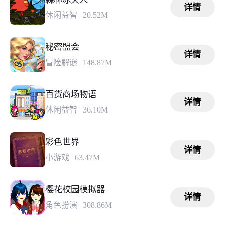
详情
休闲益智
|
20.52M
秘密盟会
详情
冒险解谜
|
148.87M
百货商场物语
详情
休闲益智
|
36.10M
彩色世界
详情
小游戏
|
63.47M
樱花校园模拟器
详情
角色扮演
|
308.86M