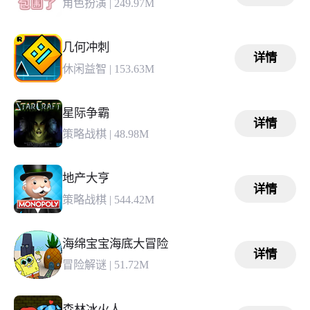
角色扮演
|
249.97M
几何冲刺
详情
休闲益智
|
153.63M
星际争霸
详情
策略战棋
|
48.98M
地产大亨
详情
策略战棋
|
544.42M
海绵宝宝海底大冒险
详情
冒险解谜
|
51.72M
森林冰火人