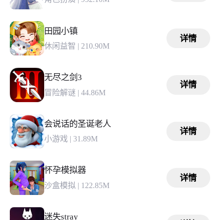
田园小镇
详情
休闲益智
|
210.90M
无尽之剑3
详情
冒险解谜
|
44.86M
会说话的圣诞老人
详情
小游戏
|
31.89M
怀孕模拟器
详情
沙盒模拟
|
122.85M
迷失stray