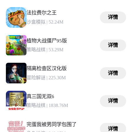
法拉费尔之王
详情
沙盒模拟
|
52.24M
植物大战僵尸95版
详情
策略战棋
|
53.29M
隔离检查区汉化版
详情
冒险解谜
|
225.30M
真三国无双6
详情
策略战棋
|
1838.76M
完蛋我被男同学包围了
详情