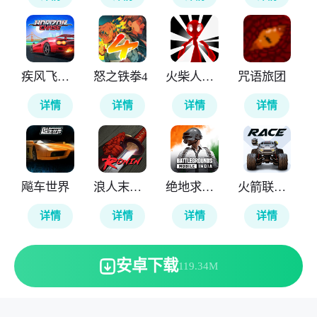
疾风飞车世界
怒之铁拳4
火柴人计划重生
咒语旅团
详情
详情
详情
详情
飚车世界
浪人末代武士
绝地求生印度版
火箭联盟极限汽车赛
详情
详情
详情
详情
安卓下载
119.34M
本站所有软件来自互联网，版权归原著所有。敬请来信告知