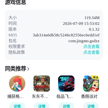
游戏信息
大小
119.34M
时间
2026-07-09 15:53:02
版本
0.1.32
MD5
3ab314a6db58c5246c82556ec6edd1ef
包名
com.jingmo.gsdzz
权限要求
点击查看
隐私政策
点击查看
同类推荐
捕获格斗娘
东东不死传说
极品飞车无极限
香肠派对
详情
详情
详情
详情