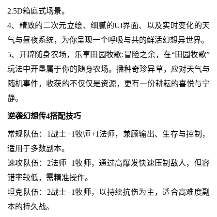
2.5D箱庭式场景。
4、精致的二次元立绘、细腻的UI界面、以及实时变化的天
气与昼夜系统，为你呈现一个呼吸与共的鲜活幻想异世界。
5、开辟随身农场，乐享田园牧歌:冒险之余，在“田园牧歌”
玩法中开垦属于你的随身农场。播种奇珍异草，应对天气与
随机事件，收获的不仅仅是资源，更有一份耕耘的喜悦与宁
静。
逆袭幻想传4搭配技巧
常规队伍：1战士+1牧师+1法师，兼顾输出、生存与控制，
适用于多数副本。
速攻队伍：2法师+1牧师，通过高爆发快速压制敌人，但容
错率较低，需精准操作。
坦克队伍：2战士+1牧师，以持续抗伤为主，适合高难度副
本的持久战。