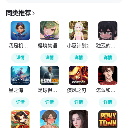
同类推荐
我是机场保安
樱境物语
小忍计划2
独孤的女孩子物语
详情
详情
详情
详情
星之海
足球俱乐部经理2026
疾风之刃
怎么和病娇男友分手
详情
详情
详情
详情