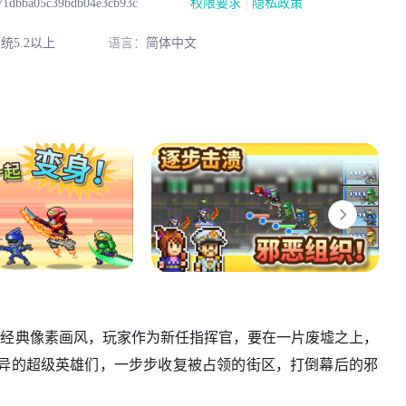
|
71dbba05c39bdb04e3cb93c
权限要求
隐私政策
统5.2以上
语言：
简体中文
用经典像素画风，玩家作为新任指挥官，要在一片废墟之上，
异的超级英雄们，一步步收复被占领的街区，打倒幕后的邪