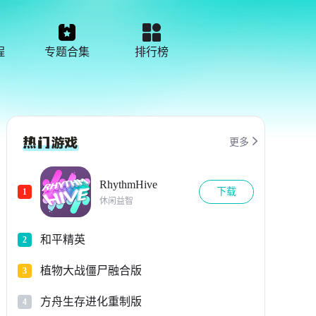
程
专题合集
排行榜

更多
RhythmHive
下载
1
休闲益智
和平精英
2
植物大战僵尸融合版
3
方舟生存进化重制版
4