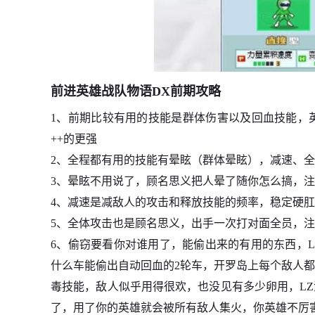
前进英雄战队物语DX前期攻略
1、前期比较有用的技能是群体伤害以及回血技能，
++的更强
2、全程都有用的技能有晕眩（群体晕眩），减速、
3、晕眩不用说了，顾名思义把人晕了随你怎么搞，
4、减速是减敌人的攻击和释放技能的频率，稳定硬肛bo
5、全体攻击也是顾名思义，出手一次打对面全员，
6、偷窃要看你对谁用了，能偷出来的有用的东西，L
什么车能偷出自动回血的2轮车，开罗岛上每个敌人
毒技能，敌人似乎用得很欢，也没见有多少卵用，L
了，用了你的英雄就会被所有敌人集火，你英雄不厉