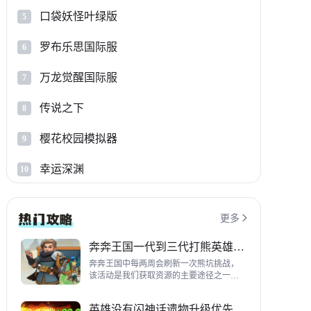
口袋妖怪叶绿版
5
罗布乐思国际服
6
万龙觉醒国际服
7
传说之下
8
樱花校园模拟器
9
幸运深渊
10
更多

奔奔王国一代到三代打熊英雄推荐
奔奔王国中每两周会刷新一次熊坑挑战，
该活动是我们获取资源的主要途径之一，
并且上次更新之后还增加了打熊的奖励，
哪些英雄适合平民打熊呢？这里带来一代
英雄没有闪神话遗物升级优先级指南