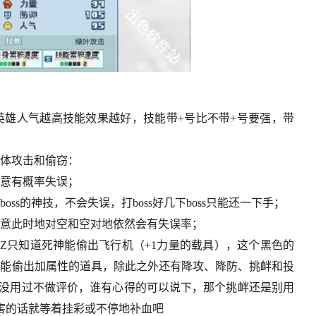
英雄人气越高技能效果越好，技能带+号比不带+号要强，带
全体攻击和偷窃：
注意有概率失误；
ss的神技，不会失误，打boss好几下boss只能还一下手；
注意此时地对空和空对地依然会有失误率；
Z只知道死神能偷出飞行机（+1力量的载具），这个黑色的
都能偷出加属性的道具，除此之外还有降攻、降防、挑衅和投
Z没用过不做评价，谁有心得的可以说下，那个挑衅还是别用
害的话就等着挂彩或不停地补血吧