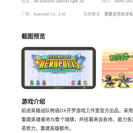
包名：
net.kairosoft.android.fight_en
MD5：
cbe89526e
厂商：
Kairosoft Co., Ltd.
系统要求：
需要支持安卓系
截图预览
游戏介绍
前进英雄战队物语DX开罗游戏工作室官方出品，采
重建英雄基地与整个城镇，并招募来自各地、能力各
恶势力，重建英雄都市。