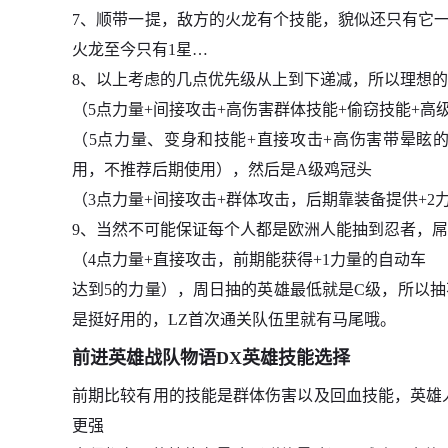
7、顺带一提，敌方的火龙有个技能，貌似还只有它一
火龙至今只有1星…
8、以上考虑的几点优先级从上到下递减，所以理想的
（5点力量+间接攻击+高伤害群体技能+偷窃技能+高
（5点力量、变身和技能+直接攻击+高伤害带晕眩
用，不推荐后期使用），然后是A级鸡冠头
（3点力量+间接攻击+群体攻击，后期靠装备提供+2
9、当然不可能保证每个人都是欧洲人能抽到忍者，
（4点力量+直接攻击，前期能获得+1力量的自动车
达到5的力量），周日抽的英雄最低就是C级，所以
是挺好用的，LZ首次通关队伍里就有马尾哦。
前进英雄战队物语DX英雄技能选择
前期比较有用的技能是群体伤害以及回血技能，英雄人
更强