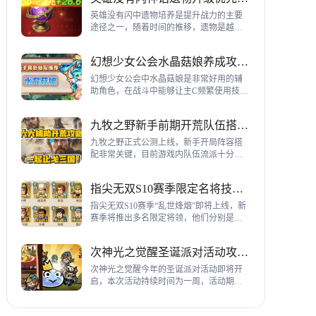
到三代打熊英雄选择建议，各位参考一
下。
英雄没有闪中遗物培养是提升战力的主要
途径之一，随着时间的推移，遗物是越来
越多，神话遗物也越来越多，平民手上也
有不少，哪些遗物推荐养成呢？这里带来
幻想少女公会水晶菇娘养成攻略详解
神话遗物升级优先级建议。
幻想少女公会中水晶菇娘是非常好用的辅
助角色，在战斗中能够让主C频繁使用技
能，适合不同类型的输出角色，推荐玩家
们进行重点培养，这里带来会水晶菇娘养
九牧之野新手前期开荒队伍搭配指南
成全方位指南，大家来看看吧。
九牧之野正式公测上线，新手开局阵容搭
配非常关键，目前游戏内队伍流派十分丰
富，开荒其主要围绕辅助武将来进行搭
配，那么具体如何配队呢？这里带来新手
指尖无双S10赛季限定名将技能一览
前期开荒阵容搭配详细攻略。
指尖无双S10赛季“乱世烽烟”即将上线，新
赛季将推出多名限定将领，他们分别是：
关银屏、机·邓艾、猛·徐晃、吕玲绮，这里
带来所有武将技能爆料，小伙伴们提前来
次神光之觉醒圣诞派对活动攻略指南
了解一下吧。
次神光之觉醒今年的圣诞派对活动即将开
启，本次活动持续时间为一周，活动期间
玩家喂养圣诞彩蛋能够获得圣诞装饰，用
来提升活动等级领取对应奖励，下面为大