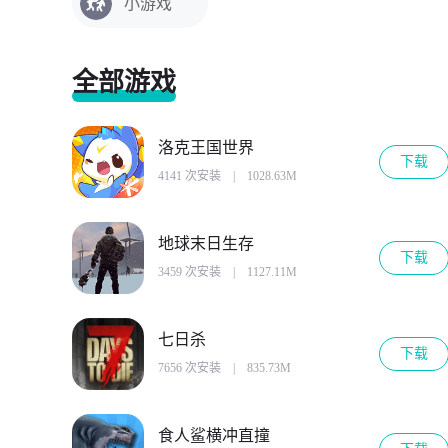
小游戏
全部游戏
洛克王国世界
下载
4141 次安装
|
1028.63M
地球末日生存
下载
3459 次安装
|
1127.11M
七日杀
下载
7656 次安装
|
835.73M
食人鲨横冲直撞