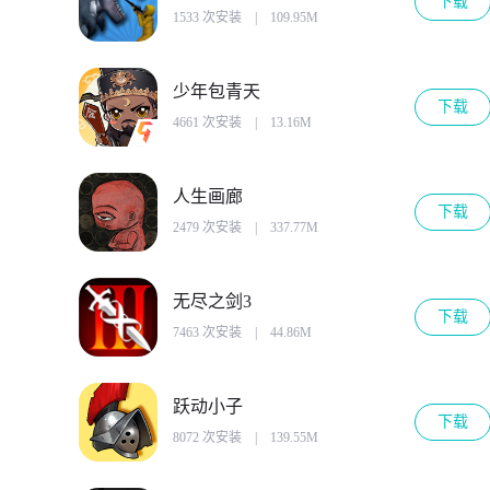
下载
1533 次安装
|
109.95M
少年包青天
下载
4661 次安装
|
13.16M
人生画廊
下载
2479 次安装
|
337.77M
无尽之剑3
下载
7463 次安装
|
44.86M
跃动小子
下载
8072 次安装
|
139.55M