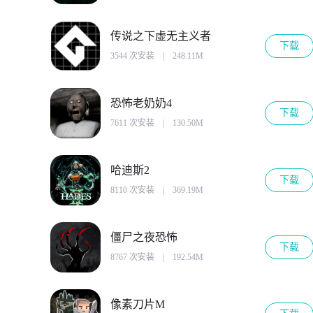
传说之下虚无主义者
下载
3544 次安装
|
248.11M
恐怖老奶奶4
下载
7611 次安装
|
130.50M
哈迪斯2
下载
8110 次安装
|
369.19M
僵尸之夜恐怖
下载
8767 次安装
|
192.54M
像素刀片M