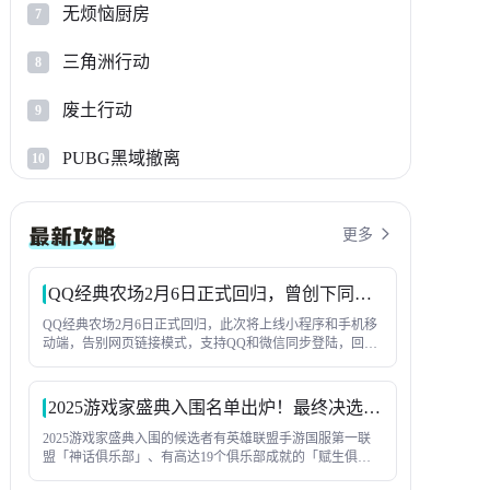
无烦恼厨房
7
三角洲行动
8
废土行动
9
PUBG黑域撤离
10
更多

QQ经典农场2月6日正式回归，曾创下同时在线人数1.2亿纪录
QQ经典农场2月6日正式回归，此次将上线小程序和手机移
动端，告别网页链接模式，支持QQ和微信同步登陆，回味
童年种菜-偷菜这一核心玩法，与好友互相串门。此次回
归，还会上线全新玩法内容，尽请期待吧！
2025游戏家盛典入围名单出炉！最终决选即将上演
2025游戏家盛典入围的候选者有英雄联盟手游国服第一联
盟「神话俱乐部」、有高达19个俱乐部成就的「赋生俱乐
部」，也有常年武尊且胜率保持在60%以上的游戏家「显眼