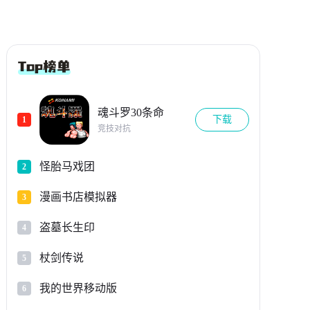
魂斗罗30条命
下载
1
竞技对抗
怪胎马戏团
2
漫画书店模拟器
3
盗墓长生印
4
杖剑传说
5
我的世界移动版
6