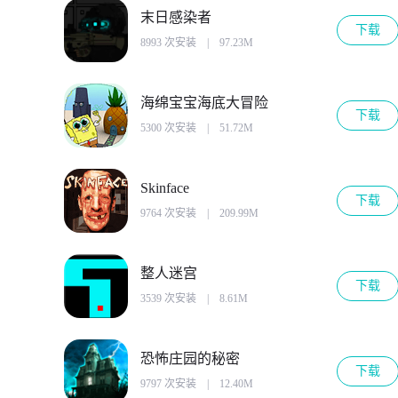
末日感染者
下载
8993 次安装
|
97.23M
海绵宝宝海底大冒险
下载
5300 次安装
|
51.72M
Skinface
下载
9764 次安装
|
209.99M
整人迷宫
下载
3539 次安装
|
8.61M
恐怖庄园的秘密
下载
9797 次安装
|
12.40M