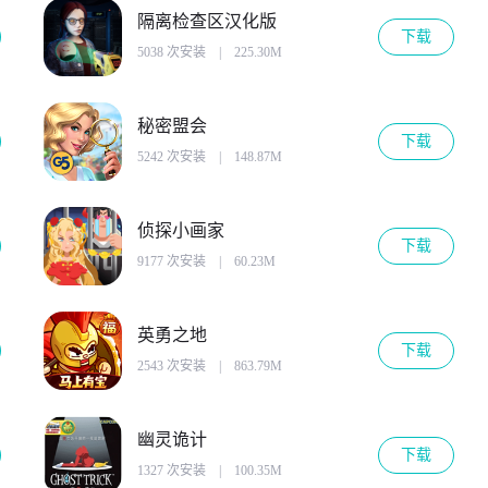
隔离检查区汉化版
下载
5038 次安装
|
225.30M
秘密盟会
下载
5242 次安装
|
148.87M
侦探小画家
下载
9177 次安装
|
60.23M
英勇之地
下载
2543 次安装
|
863.79M
幽灵诡计
下载
1327 次安装
|
100.35M