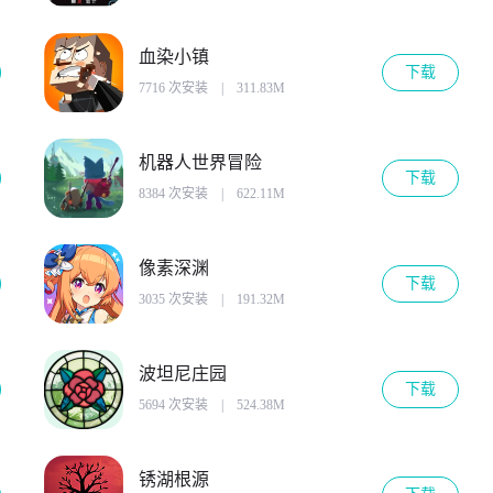
血染小镇
下载
7716 次安装
|
311.83M
机器人世界冒险
下载
8384 次安装
|
622.11M
像素深渊
下载
3035 次安装
|
191.32M
波坦尼庄园
下载
5694 次安装
|
524.38M
锈湖根源