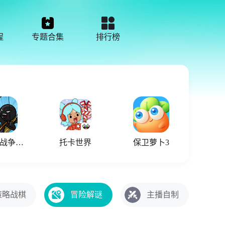
程
专题合集
排行榜
火柴人战争遗产召唤版
托卡世界
保卫萝卜3
策略战棋
冒险解谜
主播自制