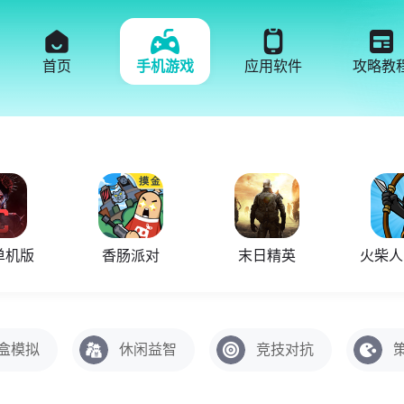
首页
手机游戏
应用软件
攻略教
单机版
香肠派对
末日精英
盒模拟
休闲益智
竞技对抗