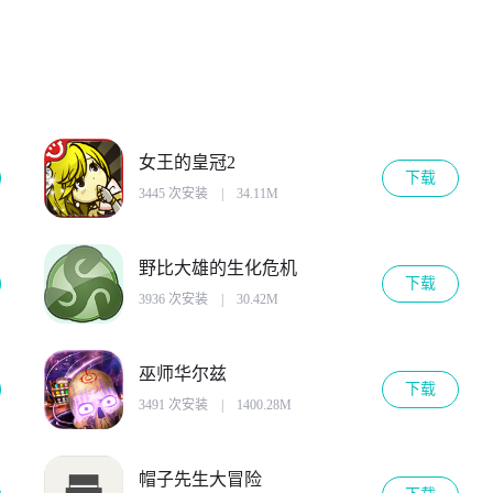
女王的皇冠2
下载
3445 次安装
|
34.11M
野比大雄的生化危机
下载
3936 次安装
|
30.42M
巫师华尔兹
下载
3491 次安装
|
1400.28M
帽子先生大冒险