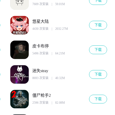
下载
7609 次安装
|
59.01M
悠星大陆
下载
4430 次安装
|
2032.27M
皮卡布停
下载
5496 次安装
|
64.21M
迷失stray
下载
8693 次安装
|
40.32M
僵尸枪手2
下载
2596 次安装
|
82.08M