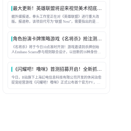
包」、金铲铲全服成就排名第一的全能大神游戏家「夜
神」，等等。
最大更新！英雄联盟将迎来视觉美术彻底改造
据外媒报道，拳头工作室正在对《英雄联盟》进行重大改
版。报道称，该项目代号为“联盟 Next”，需要指出的是，
着并非一款新游戏，而是对现有客户端的全面更新——本
质上是一次重制，但并非彻底的重新发布。
角色扮演卡牌策略游戏《名将杀》抢注测试预下载已开启
《名将杀》将于今日10点准时开测！游戏邀请到杀牌创始
人Emiliano Sciarra参与规则联合设计，以创新的16种身份玩
法、丰富的武将阵容与公平不氪金的运营理念，为玩家带
来全新杀牌体验！
《闪耀吧！噜咪》首测招募开启！全新抓宠养成来袭
今日，B站旗下上海幻电信息科技有限公司开发的休闲治愈
捉宠经营游戏《闪耀吧！噜咪》正式公布首个官方PV，独
特的卡通手绘画风引发玩家热议，游戏官网预约同步开
启，首测将于12月26日上午10点启动。