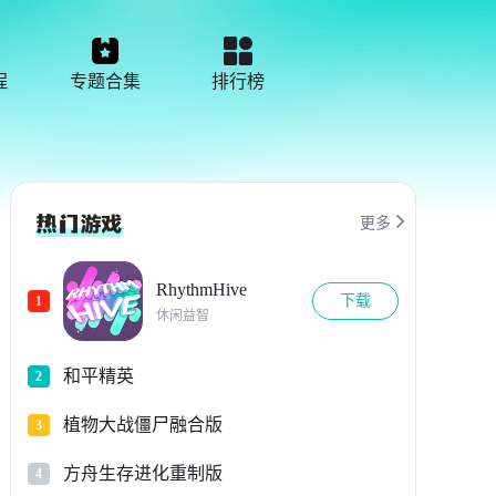
程
专题合集
排行榜

更多
RhythmHive
下载
1
休闲益智
和平精英
2
植物大战僵尸融合版
3
方舟生存进化重制版
4