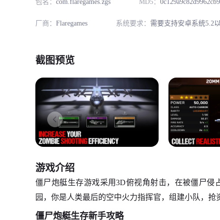
包名：
com.flaregames.zgs
MD5：
0c129a9c82d9962cb9
厂商：
Flaregames
系统要求：
需要支持安卓系统5.2
截图预览
游戏介绍
僵尸炮艇生存游戏采用3D俯视角射击，在被僵尸侵
园，你是人类最后的空中火力指挥官，组建小队，抢
僵尸炮艇生存新手攻略