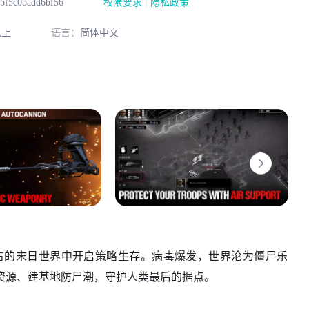
|
bf5c0badd6bf56
权限要求
隐私政策
以上
语言：
简体中文
占的末日世界中开启策略生存。病毒爆发，世界沦为僵尸乐
资源、建基地防尸潮，守护人类最后的据点。