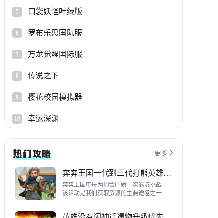
口袋妖怪叶绿版
5
罗布乐思国际服
6
万龙觉醒国际服
7
传说之下
8
樱花校园模拟器
9
幸运深渊
10
更多

奔奔王国一代到三代打熊英雄推荐
奔奔王国中每两周会刷新一次熊坑挑战，
该活动是我们获取资源的主要途径之一，
并且上次更新之后还增加了打熊的奖励，
哪些英雄适合平民打熊呢？这里带来一代
英雄没有闪神话遗物升级优先级指南