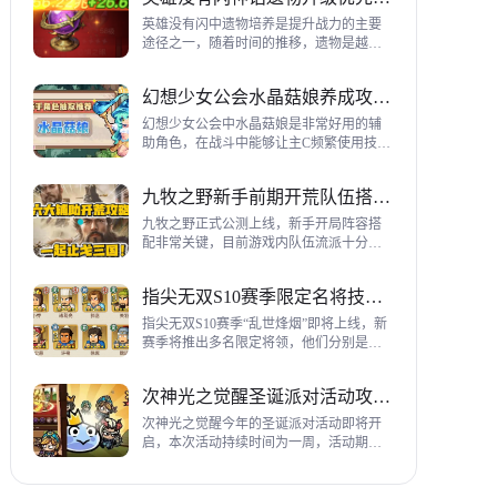
到三代打熊英雄选择建议，各位参考一
下。
英雄没有闪中遗物培养是提升战力的主要
途径之一，随着时间的推移，遗物是越来
越多，神话遗物也越来越多，平民手上也
有不少，哪些遗物推荐养成呢？这里带来
幻想少女公会水晶菇娘养成攻略详解
神话遗物升级优先级建议。
幻想少女公会中水晶菇娘是非常好用的辅
助角色，在战斗中能够让主C频繁使用技
能，适合不同类型的输出角色，推荐玩家
们进行重点培养，这里带来会水晶菇娘养
九牧之野新手前期开荒队伍搭配指南
成全方位指南，大家来看看吧。
九牧之野正式公测上线，新手开局阵容搭
配非常关键，目前游戏内队伍流派十分丰
富，开荒其主要围绕辅助武将来进行搭
配，那么具体如何配队呢？这里带来新手
指尖无双S10赛季限定名将技能一览
前期开荒阵容搭配详细攻略。
指尖无双S10赛季“乱世烽烟”即将上线，新
赛季将推出多名限定将领，他们分别是：
关银屏、机·邓艾、猛·徐晃、吕玲绮，这里
带来所有武将技能爆料，小伙伴们提前来
次神光之觉醒圣诞派对活动攻略指南
了解一下吧。
次神光之觉醒今年的圣诞派对活动即将开
启，本次活动持续时间为一周，活动期间
玩家喂养圣诞彩蛋能够获得圣诞装饰，用
来提升活动等级领取对应奖励，下面为大