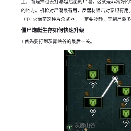
上，而是掉过去打泰坦后面的尸潮，这就是非常好的
的地方。机枪对尸潮最有用，反器材狙击对泰坦有用
（4）火箭筒这种片杀武器，一定要冷静，等到尸潮
僵尸炮艇生存如何快速升级
1.首先要打到灰雾峡谷的最后一关。