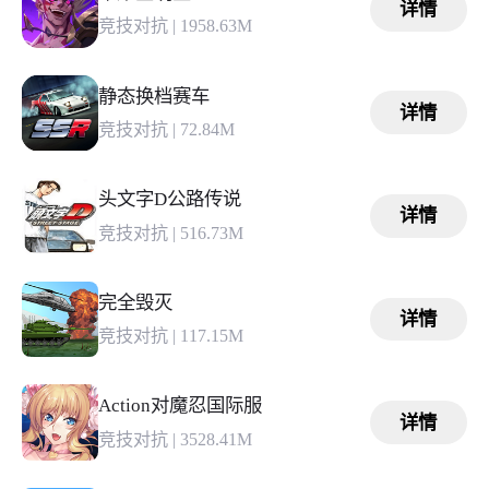
详情
竞技对抗
|
1958.63M
静态换档赛车
详情
竞技对抗
|
72.84M
头文字D公路传说
详情
竞技对抗
|
516.73M
完全毁灭
详情
竞技对抗
|
117.15M
Action对魔忍国际服
详情
竞技对抗
|
3528.41M