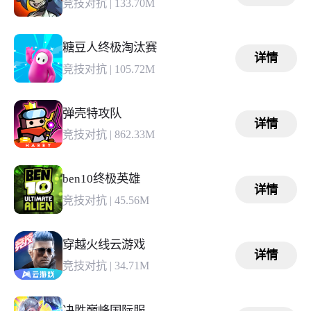
竞技对抗
|
133.70M
糖豆人终极淘汰赛
详情
竞技对抗
|
105.72M
弹壳特攻队
详情
竞技对抗
|
862.33M
ben10终极英雄
详情
竞技对抗
|
45.56M
穿越火线云游戏
详情
竞技对抗
|
34.71M
决胜巅峰国际服