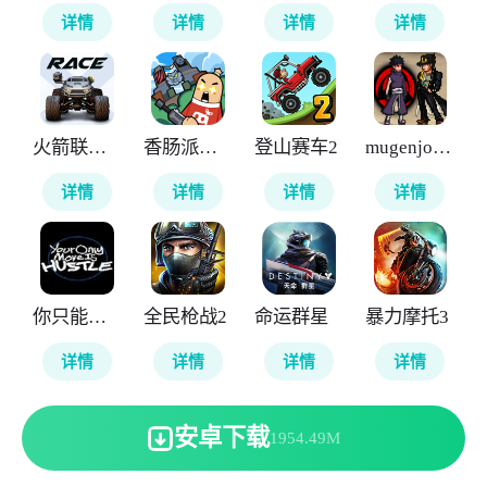
详情
详情
详情
详情
火箭联盟极限汽车赛
香肠派对国际服
登山赛车2
mugenjojo像素版
详情
详情
详情
详情
你只能推搡
全民枪战2
命运群星
暴力摩托3
详情
详情
详情
详情
安卓下载
1954.49M