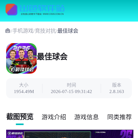
/
手机游戏
/
竞技对抗
/
最佳球会
最佳球会
大小
时间
版本
1954.49M
2026-07-15 09:31:42
2.8.163
截图预览
游戏介绍
游戏信息
同类推荐