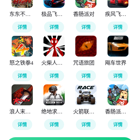
东东不死传说
极品飞车无极限
香肠派对
疾风飞车世界
详情
详情
详情
详情
怒之铁拳4
火柴人计划重生
咒语旅团
飚车世界
详情
详情
详情
详情
浪人末代武士
绝地求生印度版
火箭联盟极限汽车赛
香肠派对国际服
详情
详情
详情
详情