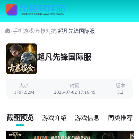
/
手机游戏
/
竞技对抗
/
超凡先锋国际服
超凡先锋国际服
大小
时间
版本
1797.92M
2026-07-02 17:16:49
5.2
截图预览
游戏介绍
游戏信息
同类推荐