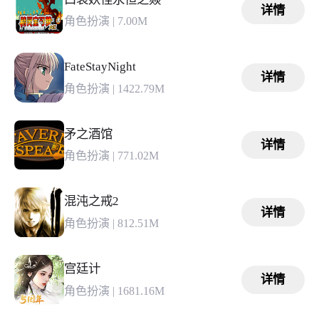
详情
角色扮演
|
7.00M
FateStayNight
详情
角色扮演
|
1422.79M
矛之酒馆
详情
角色扮演
|
771.02M
混沌之戒2
详情
角色扮演
|
812.51M
宫廷计
详情
角色扮演
|
1681.16M