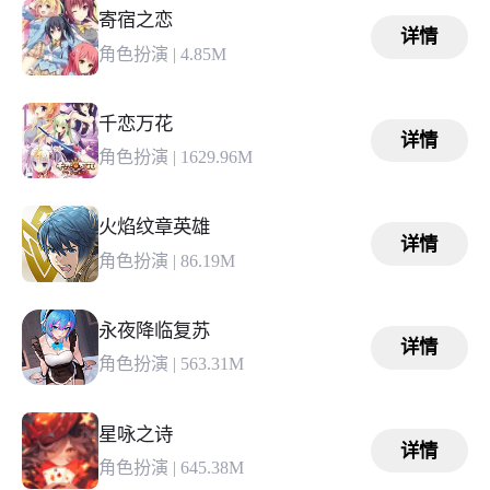
寄宿之恋
详情
角色扮演
|
4.85M
千恋万花
详情
角色扮演
|
1629.96M
火焰纹章英雄
详情
角色扮演
|
86.19M
永夜降临复苏
详情
角色扮演
|
563.31M
星咏之诗
详情
角色扮演
|
645.38M