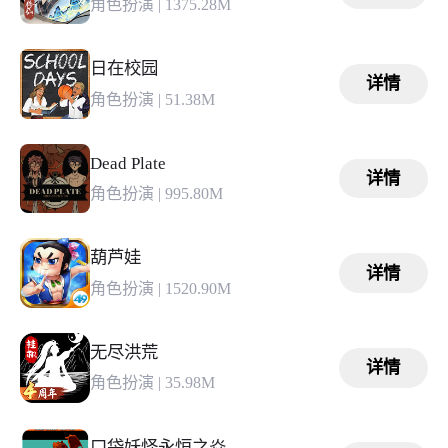
角色扮演
|
1375.28M
日在校园
详情
角色扮演
|
51.38M
Dead Plate
详情
角色扮演
|
995.80M
葫芦娃
详情
角色扮演
|
1520.90M
无尽洪荒
详情
角色扮演
|
35.98M
口袋妖怪永恒之焱