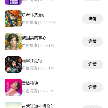
勇者斗恶龙8
详情
角色扮演
|
1469.60M
被囚禁的掌心
详情
角色扮演
|
440.31M
暗牢江湖行
详情
角色扮演
|
135.51M
爱情秘诀
详情
角色扮演
|
166.23M
古荒证道挂机修仙