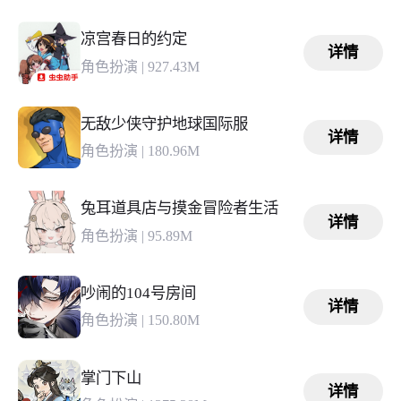
凉宫春日的约定
详情
角色扮演
|
927.43M
无敌少侠守护地球国际服
详情
角色扮演
|
180.96M
兔耳道具店与摸金冒险者生活
详情
角色扮演
|
95.89M
吵闹的104号房间
详情
角色扮演
|
150.80M
掌门下山
详情