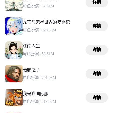
详情
角色扮演
|
37.51M
亢宿与无星世界的复兴记
详情
角色扮演
|
926.50M
江南人生
详情
角色扮演
|
58.61M
暗影之子
详情
角色扮演
|
761.03M
我是猫国际服
详情
角色扮演
|
613.02M