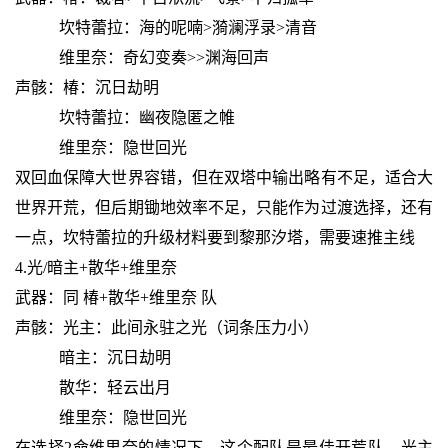
坎特蕾拉：海的呢喃>漪澜浮录>清音
维里奈：奇幻变奏>>渊海回声
声骸：椿：沉日劫明
坎特蕾拉：幽夜隐匿之帷
维里奈：隐世回光
双回血保障大世界容错，但在双塔中输出略有不足，适合大
世界开荒，但后期锄地效率不足，只能作为过渡选择，还有
一点，坎特蕾拉的升级材料要到黎那汐塔，需要速推主线
4.光/暗主+散华+维里奈
武器：同 椿+散华+维里奈 队
声骸：光主：此间永驻之光（词条压力小）
暗主：沉日劫明
散华：轻云出月
维里奈：隐世回光
在选择2命维里奈的情况下，这个配队是最佳开荒队，光主