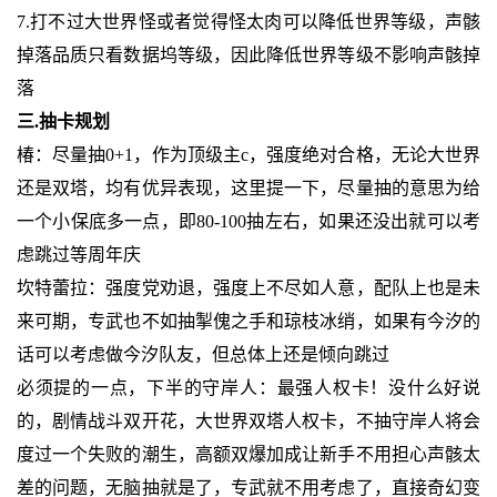
7.打不过大世界怪或者觉得怪太肉可以降低世界等级，声骸
掉落品质只看数据坞等级，因此降低世界等级不影响声骸掉
落
三.抽卡规划
椿：尽量抽0+1，作为顶级主c，强度绝对合格，无论大世界
还是双塔，均有优异表现，这里提一下，尽量抽的意思为给
一个小保底多一点，即80-100抽左右，如果还没出就可以考
虑跳过等周年庆
坎特蕾拉：强度党劝退，强度上不尽如人意，配队上也是未
来可期，专武也不如抽掣傀之手和琼枝冰绡，如果有今汐的
话可以考虑做今汐队友，但总体上还是倾向跳过
必须提的一点，下半的守岸人：最强人权卡！没什么好说
的，剧情战斗双开花，大世界双塔人权卡，不抽守岸人将会
度过一个失败的潮生，高额双爆加成让新手不用担心声骸太
差的问题，无脑抽就是了，专武就不用考虑了，直接奇幻变