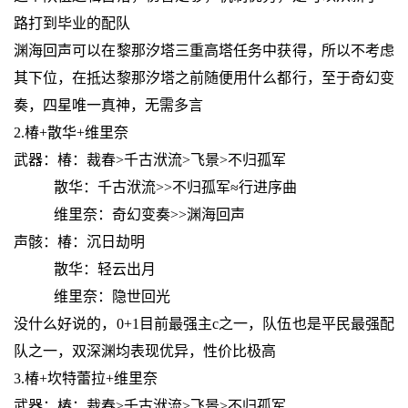
路打到毕业的配队
渊海回声可以在黎那汐塔三重高塔任务中获得，所以不考虑
其下位，在抵达黎那汐塔之前随便用什么都行，至于奇幻变
奏，四星唯一真神，无需多言
2.椿+散华+维里奈
武器：椿：裁春>千古洑流>飞景>不归孤军
散华：千古洑流>>不归孤军≈行进序曲
维里奈：奇幻变奏>>渊海回声
声骸：椿：沉日劫明
散华：轻云出月
维里奈：隐世回光
没什么好说的，0+1目前最强主c之一，队伍也是平民最强配
队之一，双深渊均表现优异，性价比极高
3.椿+坎特蕾拉+维里奈
武器：椿：裁春>千古洑流>飞景>不归孤军