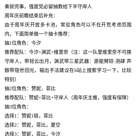
奏就完事，强度党必留抽数给下半守岸人
周年庆前瞻结束后补充：
由于周年庆开放多卡池，常驻角色可以不在开荒考虑范围
内，下面简单做一个抽卡推荐：
抽1位角色：今汐
推荐配队：今汐+渊武+维里奈（注：这一队里维里奈不可换
守岸人，带轻云出月，渊武带三星武器：源能臂铠·测肆 声
骸带隐世回光，输出手法建议在b站上搜索学习一下，比较
特别）
抽2位角色：赞妮，菲比
推荐配队：赞妮+菲比+守岸人（周年庆主推，强度有保障）
抽3位角色：
选择1：赞妮1链，菲比
选择2：赞妮，菲比，夏空
选择3：赞妮，菲比，今汐