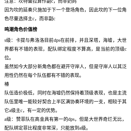
注意：坎特蕾拉算作副c，而非奶妈
因为坎的延奏只施加于下一个登场角色，因此坎的下一位角
色尽量选择主c，而非副c
鸣潮角色价值榜
s级：卡提与弗洛洛目前dps在前排，并且深塔，海墟，大世
界都有不错的表现，配队绑定程度不算高，是当前的顶级c
位。
虽然如今大部分新角色都在避开守岸人，但是守岸人以其泛
用性仍然在每个队伍都有不错的表现。
椿
队伍造价极低，同时在海墟仍然保持着顶级表现，也是主流
队伍里唯一能较好契合上半区满协奏环境的一支，相较于其
它a级主c，有一定的优势。
a级：赞菲队在高金具有第一的dps，但是大世界奇烂无比，
配队绑定菲比程度非常深，只能放到a级。