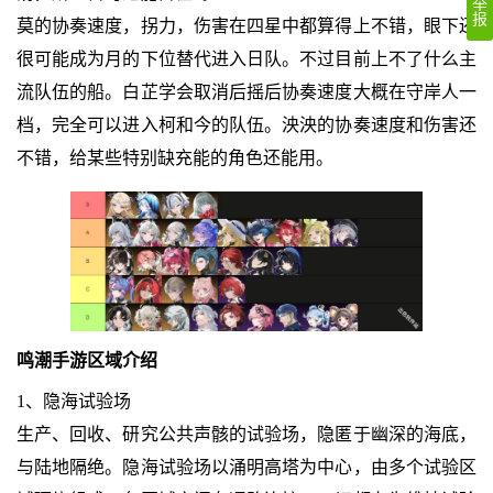
举
报
莫的协奏速度，拐力，伤害在四星中都算得上不错，眼下还
很可能成为月的下位替代进入日队。不过目前上不了什么主
流队伍的船。白芷学会取消后摇后协奏速度大概在守岸人一
档，完全可以进入柯和今的队伍。泱泱的协奏速度和伤害还
不错，给某些特别缺充能的角色还能用。
鸣潮手游区域介绍
1、隐海试验场
生产、回收、研究公共声骸的试验场，隐匿于幽深的海底，
与陆地隔绝。隐海试验场以涌明高塔为中心，由多个试验区