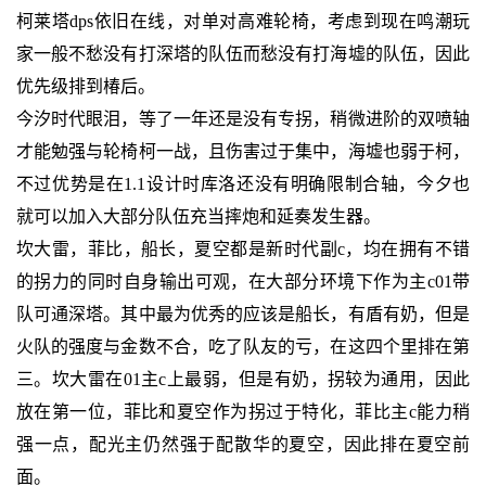
柯莱塔dps依旧在线，对单对高难轮椅，考虑到现在鸣潮玩
家一般不愁没有打深塔的队伍而愁没有打海墟的队伍，因此
优先级排到椿后。
今汐时代眼泪，等了一年还是没有专拐，稍微进阶的双喷轴
才能勉强与轮椅柯一战，且伤害过于集中，海墟也弱于柯，
不过优势是在1.1设计时库洛还没有明确限制合轴，今夕也
就可以加入大部分队伍充当摔炮和延奏发生器。
坎大雷，菲比，船长，夏空都是新时代副c，均在拥有不错
的拐力的同时自身输出可观，在大部分环境下作为主c01带
队可通深塔。其中最为优秀的应该是船长，有盾有奶，但是
火队的强度与金数不合，吃了队友的亏，在这四个里排在第
三。坎大雷在01主c上最弱，但是有奶，拐较为通用，因此
放在第一位，菲比和夏空作为拐过于特化，菲比主c能力稍
强一点，配光主仍然强于配散华的夏空，因此排在夏空前
面。