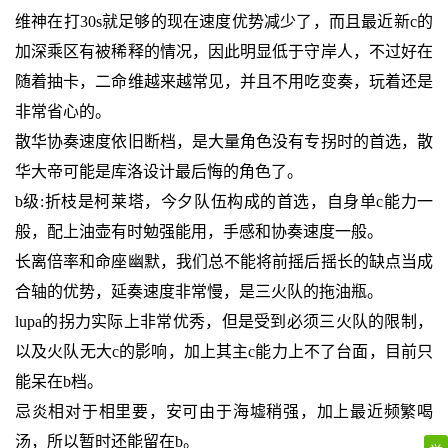
维神在打30s就足够的现在速度优势减少了，而且最近新c的
加深乘区有被稀释的情况，因此明显低于守岸人，不过好在
随着抽卡，二命维越来越常见，并且不用吃变奏，玩着还是
非常省心的。
散华协奏速度依旧断档，是大量角色没有专拐时的首选，散
华大帝可能是库洛设计最后悔的角色了。
b级:折枝是柯莱塔，今夕队伍构成的首选，自身单c能力一
般，配上油壶有时勉强能用，手感和协奏速度一般。
长离倍率和命座幽默，我们总不能将前摇后摇长的缺点当成
合轴的优势，延奏速度非常慢，是三火队的拖油瓶。
lupa的拐力实际上非常优秀，但是受到必须三火队的限制，
以及火队无大c的影响，加上其主c能力上不了台面，目前只
能呆在b档。
忌炎相对于相里要，安可由于海墟稍强，加上最近频繁喝
汤，所以暂时还能留在b。