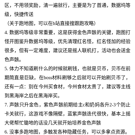
区，不用领奖励，清一遍就行，主要是为了首通，数据坞等
级，快捷传送
（关于跑地图，可以在b站直接搜跟跑攻略）
4. 数据坞等级非常重要，这是获得金色声骸的关键，跑图打
怪开图鉴升数据坞等级，优先清理红名怪，红名怪加的经验
很多，但有一定难度，建议还是摇人联机打，活动也会送金
色声骸。
5. 体力不知道刷什么的时候就刷钱，也就是贝币，贝币在前
期简直是巨缺，在boss材料刷够之后就可以开始刷贝币了，
还有一点：别在今州买食材，今州食材太贵了，建议等主线
到黑海岸之后在黑海岸买。
7. 声骸只升金色，紫色声骸前期给主c和奶妈各升2-3个防止
卡关就行，这游戏不像隔壁，蓝紫声骸迭代很快，基本上摇
大佬帮忙锄地的话没几天就开始培养金色声骸
6. 没事多跑地图，多触发各种隐藏任务，可以多拿点资源。