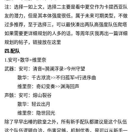
注：选择一如上文，选择二主要是看中夏空作为卡提西亚队
友的潜力，但是其本体强度很低，属于未来可期类型，不做
过多推荐，至于选择三，可以最快凑出两队高强度队伍爬塔
如果需要更详细规划的人多的话，等周年庆我再出一篇详细
规划的帖子，链接放在这里
四.配队
1.安可+散华+维里奈
武器：安可：清音≈漪澜浮录>今州守望
散华：千古洑流>>不归孤军≈行进序曲
维里奈：奇幻变奏>>渊海回声
声骸：安可：熔山裂谷
散华：轻云出月
维里奈：隐世回光
除了早早出椿的欧皇之外，所有新手配队都建议是这个队伍
这个队伍逻辑自洽，伤害足够，机制优秀，是可以从新手一