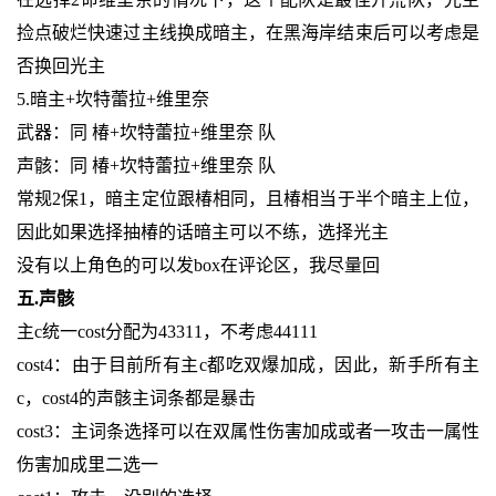
捡点破烂快速过主线换成暗主，在黑海岸结束后可以考虑是
否换回光主
5.暗主+坎特蕾拉+维里奈
武器：同 椿+坎特蕾拉+维里奈 队
声骸：同 椿+坎特蕾拉+维里奈 队
常规2保1，暗主定位跟椿相同，且椿相当于半个暗主上位，
因此如果选择抽椿的话暗主可以不练，选择光主
没有以上角色的可以发box在评论区，我尽量回
五.声骸
主c统一cost分配为43311，不考虑44111
cost4：由于目前所有主c都吃双爆加成，因此，新手所有主
c，cost4的声骸主词条都是暴击
cost3：主词条选择可以在双属性伤害加成或者一攻击一属性
伤害加成里二选一