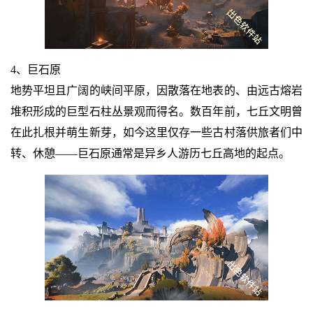
4、巨石原
地势平坦且广阔的峡间平原，因散落在地表的、由远古熔岩
堆积形成的巨型石柱丛景观而得名。数百年前，七丘文明曾
在此扎根并萌生新芽，如今这里仅存一些古村落供旅者们中
转、休憩——巨石原通常是异乡人游历七丘高地的起点。