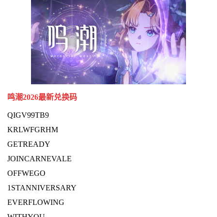
鸣潮2026最新兑换码
QIGV99TB9
KRLWFGRHM
GETREADY
JOINCARNEVALE
OFFWEGO
1STANNIVERSARY
EVERFLOWING
WITHYOU