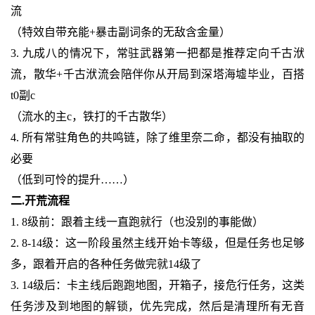
流
（特效自带充能+暴击副词条的无敌含金量）
3. 九成八的情况下，常驻武器第一把都是推荐定向千古洑
流，散华+千古洑流会陪伴你从开局到深塔海墟毕业，百搭
t0副c
（流水的主c，铁打的千古散华）
4. 所有常驻角色的共鸣链，除了维里奈二命，都没有抽取的
必要
（低到可怜的提升……）
二.开荒流程
1. 8级前：跟着主线一直跑就行（也没别的事能做）
2. 8-14级：这一阶段虽然主线开始卡等级，但是任务也足够
多，跟着开启的各种任务做完就14级了
3. 14级后：卡主线后跑跑地图，开箱子，接危行任务，这类
任务涉及到地图的解锁，优先完成，然后是清理所有无音