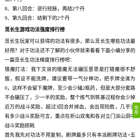
8、第八回合：逆行经脉，再结2个丹
9、第九回合：结剩下的2个丹
觅长生游戏功法强度排行榜
觅长生玩家可以获得的功法有很多，那么觅长生哪些功法最
好用？对于功法还不了解的小伙伴就来看看下面小编分享的
一篇觅长生功法梯度排行榜吧：
猎魔打法：我下文说的猎魔无法碾压意思是打猎魔很不舒
服，假设不能洗牌，建议要带一气分神功，把手牌全清为
0，这样不会留下魔牌，至少会少磕2瓶药，但是大部分套路
不会碾压了，少一半的奖励，整个练气到筑基过程你会少掉
近万的战斗奖励，超过3回合并掉血，会出现险胜，几乎没
举
报
有多少战斗奖励可言，重点在祈山双鬼和各对立门派山洞中
战斗奖励损耗
首先我先对功法不用复制，刷牌最多只有本派刷牌功法+五