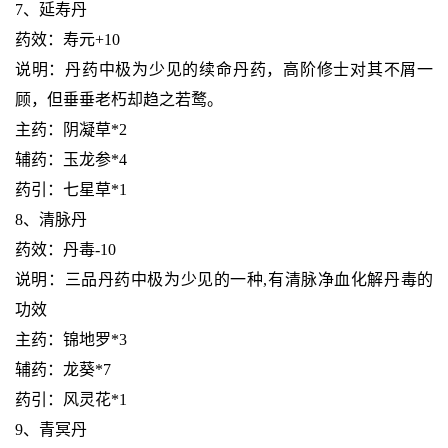
7、延寿丹
药效：寿元+10
说明：丹药中极为少见的续命丹药，高阶修士对其不屑一
顾，但垂垂老朽却趋之若鹜。
主药：阴凝草*2
辅药：玉龙参*4
药引：七星草*1
8、清脉丹
药效：丹毒-10
说明：三品丹药中极为少见的一种,有清脉净血化解丹毒的
功效
主药：锦地罗*3
辅药：龙葵*7
药引：风灵花*1
9、青冥丹