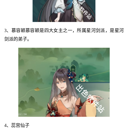
3、慕容颖慕容颖是四大女主之一，所属星河剑派，是星河
剑派的弟子。
4、蕊宫仙子