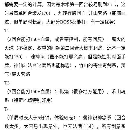
都需要一定的计算，因为寄木术第一回合较易刷到25卡，这
时最高单回合爆发170），九转存牌回血+开山套路（能满血
过，但单局时长高，大部分BOSS都能打，有一定优势）
T2
（2回合能打150+血量，或者带控制，能有回复）：离火的
火球（不稳定，权重的问题第二回合大概率14焰，还不一定
能打150），魂神识（虽不能打那么高，但是能控制对面手
牌，神仙斗法台这套路也能称霸），竹山的寄生毒剑系，焚
气+戾火套路
T3
（3回合能打150+血量）：化焰（很多地方能用），禾山魂
系（特定地点特别好用）
T4
（单局时长大于5分钟，体验较差）：叠神识神念系（回合
数太多，太容易出现意外，也无法满血过），所有剑意系