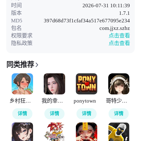
时间
2026-07-31 10:11:39
版本
1.7.1
MD5
397d68d73f1cfaf34a517e677095e234
包名
com.jjxz.szbz
权限要求
点击查看
隐私政策
点击查看
同类推荐
乡村狂想曲
我的幸福人生
ponytown
哥特少女勇闯恶魔城2
详情
详情
详情
详情