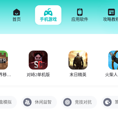
首页
手机游戏
应用软件
攻略教
我的世界移动版
对峙2单机版
末日精英
盒模拟
休闲益智
竞技对抗