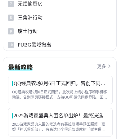
无烦恼厨房
7
三角洲行动
8
废土行动
9
PUBG黑域撤离
10
更多

QQ经典农场2月6日正式回归，曾创下同时在线人数1.2亿纪录
QQ经典农场2月6日正式回归，此次将上线小程序和手机移
动端，告别网页链接模式，支持QQ和微信同步登陆，回味
童年种菜-偷菜这一核心玩法，与好友互相串门。此次回
归，还会上线全新玩法内容，尽请期待吧！
2025游戏家盛典入围名单出炉！最终决选即将上演
2025游戏家盛典入围的候选者有英雄联盟手游国服第一联
盟「神话俱乐部」、有高达19个俱乐部成就的「赋生俱乐
部」，也有常年武尊且胜率保持在60%以上的游戏家「显眼