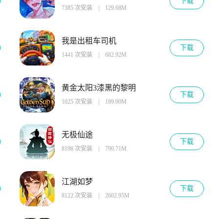
下载
7385 次安装
|
129.68M
我是出租车司机
下载
1441 次安装
|
682.92M
黄金太阳3漆黑的黎明
下载
1025 次安装
|
189.00M
无极仙途
下载
8198 次安装
|
790.71M
江湖如梦
下载
8122 次安装
|
2602.95M