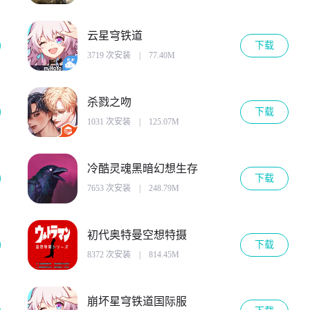
云星穹铁道
下载
3719 次安装
|
77.40M
杀戮之吻
下载
1031 次安装
|
125.07M
冷酷灵魂黑暗幻想生存
下载
7653 次安装
|
248.79M
初代奥特曼空想特摄
下载
8372 次安装
|
814.45M
崩坏星穹铁道国际服