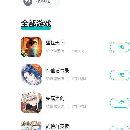
小游戏
全部游戏
盛世天下
下载
6972 次安装
|
578.59M
神仙记事录
下载
6805 次安装
|
1239.16M
失落之剑
下载
3588 次安装
|
1554.37M
武侠群英传