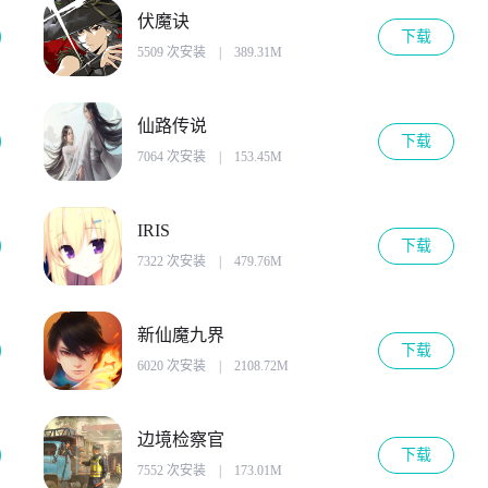
伏魔诀
下载
5509 次安装
|
389.31M
仙路传说
下载
7064 次安装
|
153.45M
IRIS
下载
7322 次安装
|
479.76M
新仙魔九界
下载
6020 次安装
|
2108.72M
边境检察官
下载
7552 次安装
|
173.01M