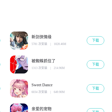
新剑侠情缘
下载
5781 次安装
|
1828.46M
被蜘蛛抓住了
下载
1313 次安装
|
214.96M
Sweet Dance
下载
6034 次安装
|
649.90M
亲爱的宠物