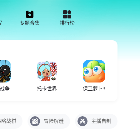
程
专题合集
排行榜
火柴人战争遗产召唤版
托卡世界
保卫萝卜3
策略战棋
冒险解谜
主播自制