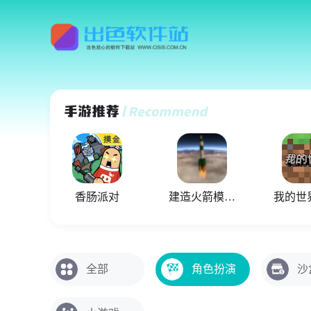
香肠派对
建造火箭模拟器
全部
角色扮演
沙