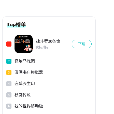
魂斗罗30条命
下载
1
竞技对抗
怪胎马戏团
2
漫画书店模拟器
3
盗墓长生印
4
杖剑传说
5
我的世界移动版
6