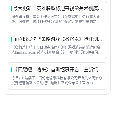
包」、金铲铲全服成就排名第一的全能大神游戏家「夜
神」，等等。
最大更新！英雄联盟将迎来视觉美术彻底改造
据外媒报道，拳头工作室正在对《英雄联盟》进行重大改
版。报道称，该项目代号为“联盟 Next”，需要指出的是，
着并非一款新游戏，而是对现有客户端的全面更新——本
质上是一次重制，但并非彻底的重新发布。
角色扮演卡牌策略游戏《名将杀》抢注测试预下载已开启
《名将杀》将于今日10点准时开测！游戏邀请到杀牌创始
人Emiliano Sciarra参与规则联合设计，以创新的16种身份玩
法、丰富的武将阵容与公平不氪金的运营理念，为玩家带
来全新杀牌体验！
《闪耀吧！噜咪》首测招募开启！全新抓宠养成来袭
今日，B站旗下上海幻电信息科技有限公司开发的休闲治愈
捉宠经营游戏《闪耀吧！噜咪》正式公布首个官方PV，独
特的卡通手绘画风引发玩家热议，游戏官网预约同步开
启，首测将于12月26日上午10点启动。