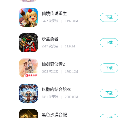
仙境传说重生
下载
9472 次安装
|
1192.31M
沙盒勇者
下载
9517 次安装
|
11.98M
仙剑奇侠传2
下载
6055 次安装
|
1769.10M
以撒的结合胎衣
下载
7481 次安装
|
2089.00M
黑色沙漠台服