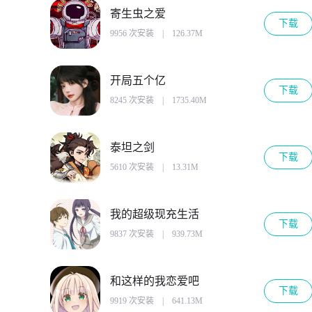
寄生虫之爱
下载
9956 次安装
|
126.37M
开局五个亿
下载
8245 次安装
|
1735.40M
泰坦之剑
下载
5610 次安装
|
13.31M
我的超级现充生活
下载
9837 次安装
|
939.73M
和这样的我恋爱吧
下载
9919 次安装
|
641.13M