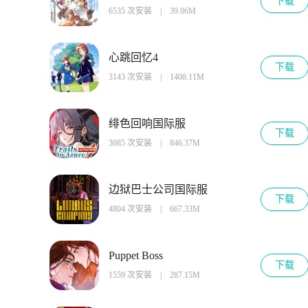
下载
6535 次安装
|
39.06M
心跳回忆4
下载
3143 次安装
|
1408.11M
绯色回响国际服
下载
3085 次安装
|
846.37M
边狱巴士公司国际服
下载
4804 次安装
|
667.33M
Puppet Boss
下载
1559 次安装
|
287.15M