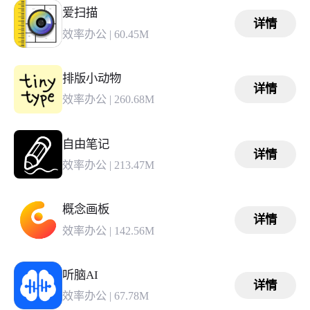
爱扫描
详情
效率办公
|
60.45M
排版小动物
详情
效率办公
|
260.68M
自由笔记
详情
效率办公
|
213.47M
概念画板
详情
效率办公
|
142.56M
听脑AI
详情
效率办公
|
67.78M