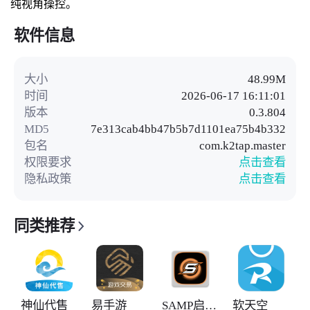
纯视角操控。
软件信息
大小
48.99M
时间
2026-06-17 16:11:01
版本
0.3.804
MD5
7e313cab4bb47b5b7d1101ea75b4b332
包名
com.k2tap.master
权限要求
点击查看
隐私政策
点击查看
同类推荐
神仙代售
易手游
SAMP启动器
软天空