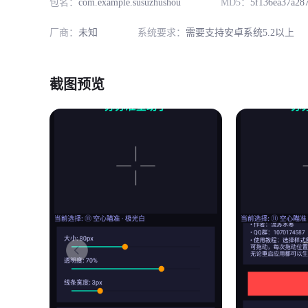
包名：
com.example.susuzhushou
MD5：
5f136ea37a28
厂商：
未知
系统要求：
需要支持安卓系统5.2以上
截图预览