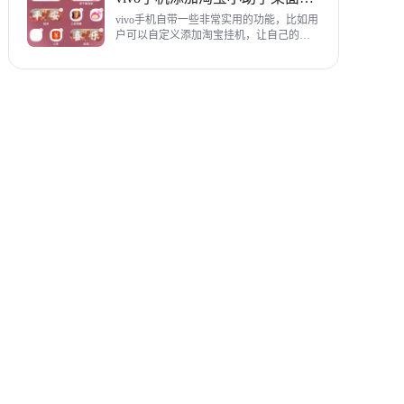
教程，希望对各位有帮助。
vivo手机自带一些非常实用的功能，比如用
户可以自定义添加淘宝挂机，让自己的购
物信息直接在手机桌面上展示，使用起来
相当方便，下面为大家带来添加淘宝小助
手桌面挂件详细图文教程。