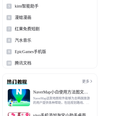
kimi智能助手
5
漫蛙漫画
6
红果免费短剧
7
汽水音乐
8
EpicGames手机版
9
腾讯文档
10
更多

NaverMap小白使用方法图文教程
NaverMap这款地图软件能够为去韩国旅游
的用户提供各种帮助，包括规划路线、导
航、查看店铺等，内置功能非常丰富，这
里给大家带来NaverMap使用方法以及下载
vivo手机添加淘宝小助手桌面挂件方法