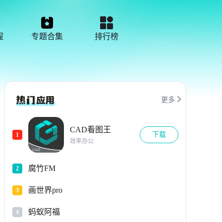
程
专题合集
排行榜

更多
CAD看图王
下载
1
效率办公
腐竹FM
2
画世界pro
3
蚂蚁阿福
4