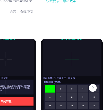
|
7015bcf802a508e5512c
权限要求
隐私政策
语言：
简体中文