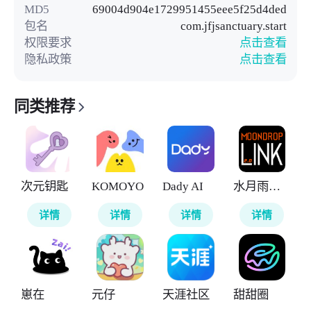
MD5
69004d904e1729951455eee5f25d4ded
包名
com.jfjsanctuary.start
权限要求
点击查看
隐私政策
点击查看
同类推荐
次元钥匙
KOMOYO
Dady AI
水月雨调音软件
详情
详情
详情
详情
崽在
元仔
天涯社区
甜甜圈