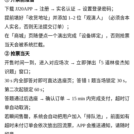
下载 JJ20APP → 注册 → 实名认证 → 设置登录密码；
提前填好「收货地址」并添加 1–2 位「观演人」（必须含本
人实名，否则无法提交订单）；
在「商城」页随便点一个演出完成「设备绑定」，否则抢票
当天会被系统拦截。
② 抢票当天
开售时间一到，进入对应场次 → 立即弹出「5 道林俊杰知
识题」窗口；
30 s 内全部答对即可直达选座页；答错 1 题当场锁定 30 s，
第二次起锁定 60 s；
答题通过后选座 → 确认订单 → 15 min 内完成支付，超时订
单自动取消；
若瞬间售罄，系统会自动把用户加入「排队池」，前面如有
超时未付订单会依次放出回流票，APP 会推送通知，请随时