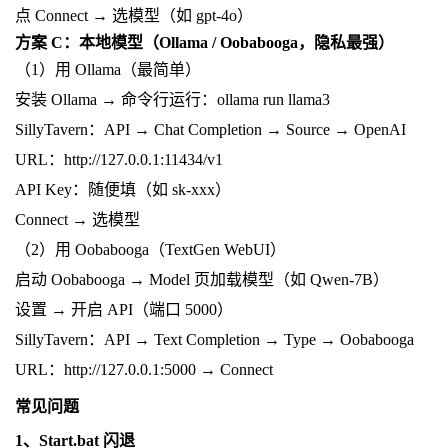
点 Connect → 选模型（如 gpt-4o）
方案 C：本地模型（Ollama / Oobabooga，隐私最强）
（1）用 Ollama（最简单）
安装 Ollama → 命令行运行：ollama run llama3
SillyTavern：API → Chat Completion → Source → OpenAI
URL：http://127.0.0.1:11434/v1
API Key：随便填（如 sk-xxx）
Connect → 选模型
（2）用 Oobabooga（TextGen WebUI）
启动 Oobabooga → Model 页加载模型（如 Qwen-7B）
设置 → 开启 API（端口 5000）
SillyTavern：API → Text Completion → Type → Oobabooga
URL：http://127.0.0.1:5000 → Connect
常见问题
1、Start.bat 闪退