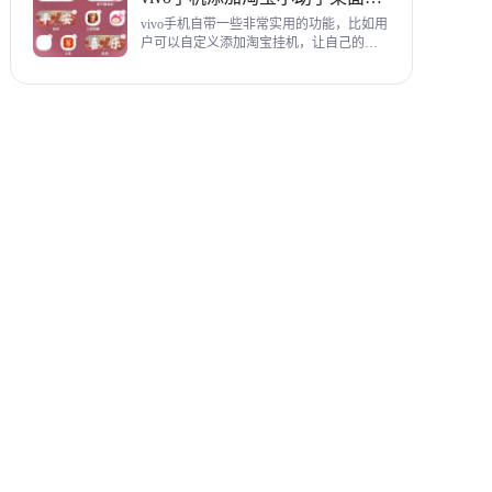
教程，希望对各位有帮助。
vivo手机自带一些非常实用的功能，比如用
户可以自定义添加淘宝挂机，让自己的购
物信息直接在手机桌面上展示，使用起来
相当方便，下面为大家带来添加淘宝小助
手桌面挂件详细图文教程。