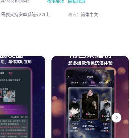
|
35477d81f0d4643
权限要求
隐私政策
：
需要支持安卓系统5.2以上
语言：
简体中文