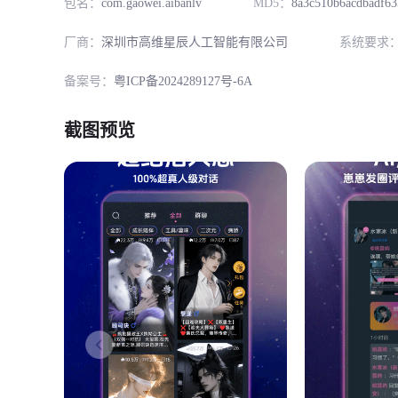
包名：
com.gaowei.aibanlv
MD5：
8a3c510b6acdbadf6
厂商：
深圳市高维星辰人工智能有限公司
系统要求
备案号：
粤ICP备2024289127号-6A
截图预览