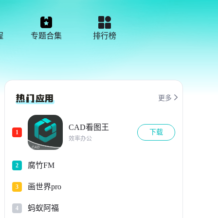
程
专题合集
排行榜

更多
CAD看图王
下载
1
效率办公
腐竹FM
2
画世界pro
3
蚂蚁阿福
4