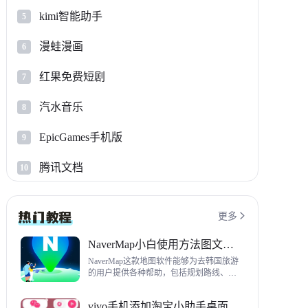
kimi智能助手
5
漫蛙漫画
6
红果免费短剧
7
汽水音乐
8
EpicGames手机版
9
腾讯文档
10
更多

NaverMap小白使用方法图文教程
NaverMap这款地图软件能够为去韩国旅游
的用户提供各种帮助，包括规划路线、导
航、查看店铺等，内置功能非常丰富，这
里给大家带来NaverMap使用方法以及下载
vivo手机添加淘宝小助手桌面挂件方法