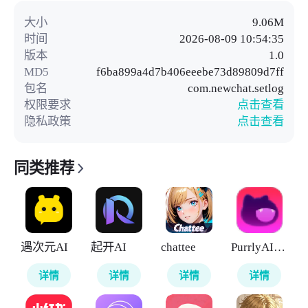
大小
9.06M
时间
2026-08-09 10:54:35
版本
1.0
MD5
f6ba899a4d7b406eeebe73d89809d7ff
包名
com.newchat.setlog
权限要求
点击查看
隐私政策
点击查看
同类推荐
遇次元AI
起开AI
chattee
PurrlyAI云酒馆
详情
详情
详情
详情