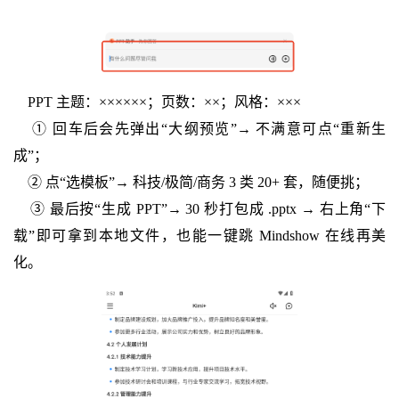
PPT 主题：
×
×
×
×
×
×
；页数：
×
×
；风格：
×
×
×
① 回车后会先弹出“大纲预览”→ 不满意可点“重新生
成”；
② 点“选模板”→ 科技/极简/商务 3 类 20+ 套，随便挑；
③ 最后按“生成 PPT”→ 30 秒打包成 .pptx → 右上角“下
载”即可拿到本地文件，也能一键跳 Mindshow 在线再美
化。