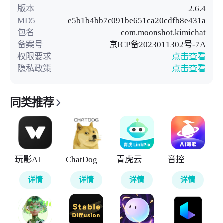
版本
2.6.4
MD5
e5b1b4bb7c091be651ca20cdfb8e431a
包名
com.moonshot.kimichat
备案号
京ICP备2023011302号-7A
权限要求
点击查看
隐私政策
点击查看
同类推荐
玩影AI
ChatDog
青虎云
音控
详情
详情
详情
详情