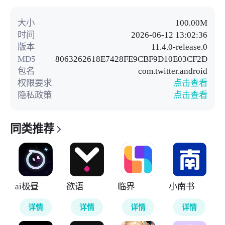
大小
100.00M
时间
2026-06-12 13:02:36
版本
11.4.0-release.0
MD5
8063262618E7428FE9CBF9D10E03CF2D
包名
com.twitter.android
权限要求
点击查看
隐私政策
点击查看
同类推荐
ai极昼
欲语
临界
小南书
详情
详情
详情
详情