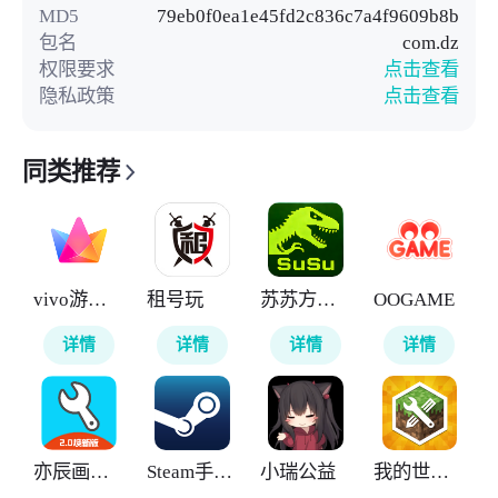
MD5
79eb0f0ea1e45fd2c836c7a4f9609b8b
包名
com.dz
权限要求
点击查看
隐私政策
点击查看
同类推荐
vivo游戏中心
租号玩
苏苏方舟盒子
OOGAME
详情
详情
详情
详情
亦辰画质助手
Steam手机令牌
小瑞公益
我的世界MOD制作器