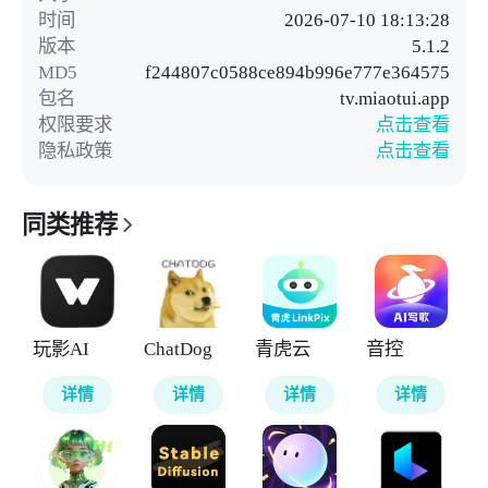
时间
2026-07-10 18:13:28
版本
5.1.2
MD5
f244807c0588ce894b996e777e364575
包名
tv.miaotui.app
权限要求
点击查看
隐私政策
点击查看
同类推荐
玩影AI
ChatDog
青虎云
音控
详情
详情
详情
详情