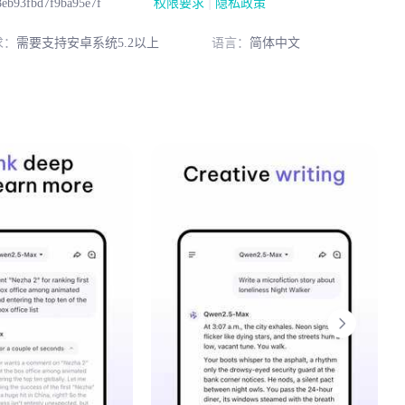
|
eb93fbd7f9ba95e7f
权限要求
隐私政策
求：
需要支持安卓系统5.2以上
语言：
简体中文