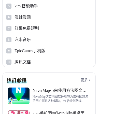
kimi智能助手
5
漫蛙漫画
6
红果免费短剧
7
汽水音乐
8
EpicGames手机版
9
腾讯文档
10
更多

NaverMap小白使用方法图文教程
NaverMap这款地图软件能够为去韩国旅游
的用户提供各种帮助，包括规划路线、导
航、查看店铺等，内置功能非常丰富，这
里给大家带来NaverMap使用方法以及下载
vivo手机添加淘宝小助手桌面挂件方法