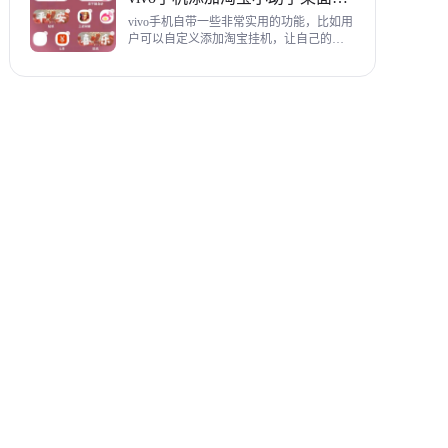
教程，希望对各位有帮助。
vivo手机自带一些非常实用的功能，比如用
户可以自定义添加淘宝挂机，让自己的购
物信息直接在手机桌面上展示，使用起来
相当方便，下面为大家带来添加淘宝小助
手桌面挂件详细图文教程。