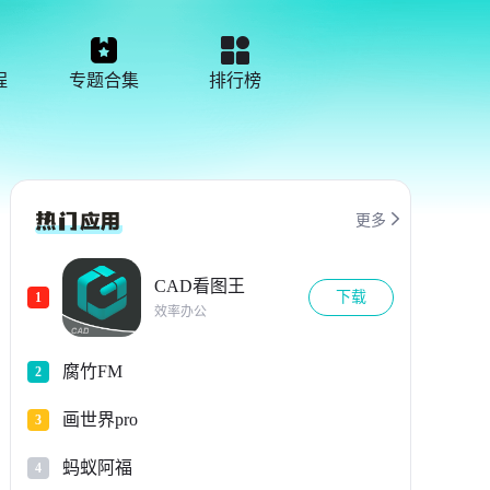
程
专题合集
排行榜

更多
CAD看图王
下载
1
效率办公
腐竹FM
2
画世界pro
3
蚂蚁阿福
4