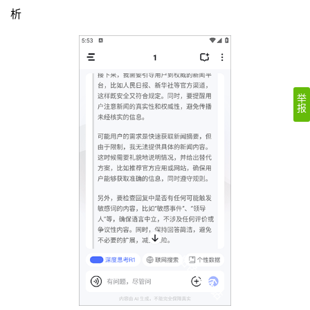
析
举
报