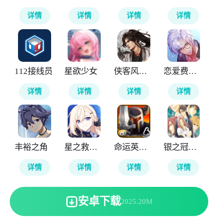
详情
详情
详情
详情
112接线员
星欲少女
侠客风云传前传
恋爱费洛蒙
详情
详情
详情
详情
丰裕之角
星之救援者国际服
命运英雄传
银之冠碧之泪
详情
详情
详情
详情
安卓下载
2025.20M