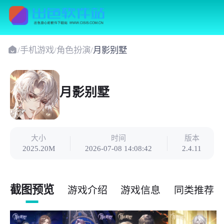
/
手机游戏
/
角色扮演
/
月影别墅
月影别墅
大小
时间
版本
2025.20M
2026-07-08 14:08:42
2.4.11
截图预览
游戏介绍
游戏信息
同类推荐