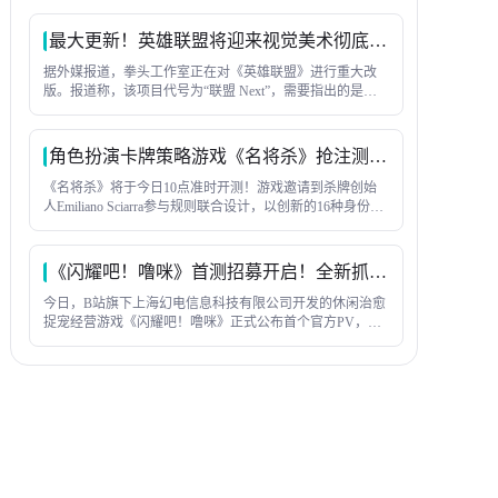
包」、金铲铲全服成就排名第一的全能大神游戏家「夜
神」，等等。
最大更新！英雄联盟将迎来视觉美术彻底改造
据外媒报道，拳头工作室正在对《英雄联盟》进行重大改
版。报道称，该项目代号为“联盟 Next”，需要指出的是，
着并非一款新游戏，而是对现有客户端的全面更新——本
质上是一次重制，但并非彻底的重新发布。
角色扮演卡牌策略游戏《名将杀》抢注测试预下载已开启
《名将杀》将于今日10点准时开测！游戏邀请到杀牌创始
人Emiliano Sciarra参与规则联合设计，以创新的16种身份玩
法、丰富的武将阵容与公平不氪金的运营理念，为玩家带
来全新杀牌体验！
《闪耀吧！噜咪》首测招募开启！全新抓宠养成来袭
今日，B站旗下上海幻电信息科技有限公司开发的休闲治愈
捉宠经营游戏《闪耀吧！噜咪》正式公布首个官方PV，独
特的卡通手绘画风引发玩家热议，游戏官网预约同步开
启，首测将于12月26日上午10点启动。