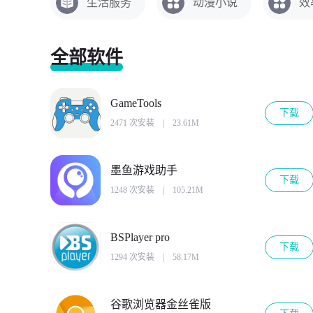
生活服务
动漫小说
效
全部软件
GameTools
下载
2471 次安装
|
23.61M
墨鱼游戏助手
下载
1248 次安装
|
105.21M
BSPlayer pro
下载
1294 次安装
|
58.17M
谷歌浏览器金丝雀版