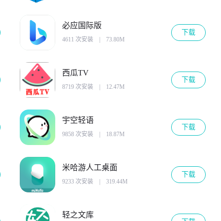
必应国际版
下载
4611 次安装
|
73.80M
西瓜TV
下载
8719 次安装
|
12.47M
宇空轻语
下载
9858 次安装
|
18.87M
米哈游人工桌面
下载
9233 次安装
|
319.44M
轻之文库