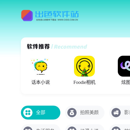
话本小说
Foodie相机
炫图
全部
拍照美颜
影