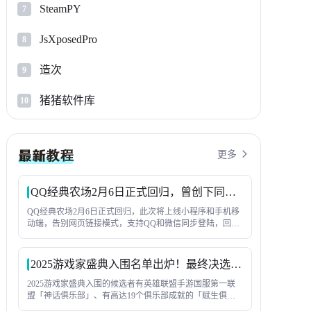
SteamPY
7
JsXposedPro
8
造次
9
猪猪软件库
10
更多

QQ经典农场2月6日正式回归，曾创下同时在线人数1.2亿纪录
QQ经典农场2月6日正式回归，此次将上线小程序和手机移
动端，告别网页链接模式，支持QQ和微信同步登陆，回味
童年种菜-偷菜这一核心玩法，与好友互相串门。此次回
归，还会上线全新玩法内容，尽请期待吧！
2025游戏家盛典入围名单出炉！最终决选即将上演
2025游戏家盛典入围的候选者有英雄联盟手游国服第一联
盟「神话俱乐部」、有高达19个俱乐部成就的「赋生俱乐
部」，也有常年武尊且胜率保持在60%以上的游戏家「显眼