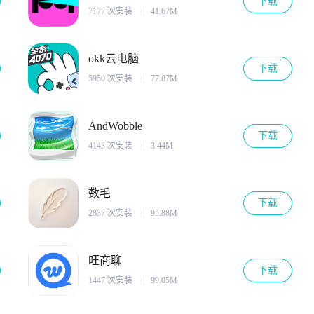
下载
7177 次安装
|
41.67M
okk云电脑
下载
5950 次安装
|
77.87M
AndWobble
下载
4143 次安装
|
3.44M
数毛
下载
2837 次安装
|
95.88M
旺商聊
下载
1447 次安装
|
99.05M