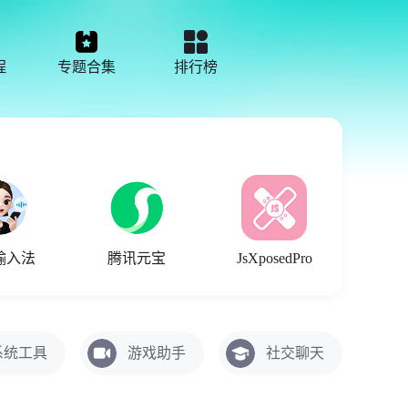
程
专题合集
排行榜
输入法
腾讯元宝
JsXposedPro
系统工具
游戏助手
社交聊天