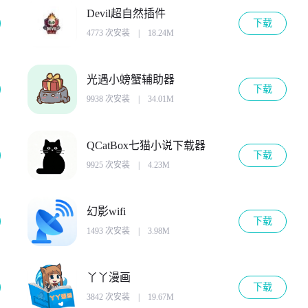
Devil超自然插件
下载
4773 次安装
|
18.24M
光遇小螃蟹辅助器
下载
9938 次安装
|
34.01M
QCatBox七猫小说下载器
下载
9925 次安装
|
4.23M
幻影wifi
下载
1493 次安装
|
3.98M
丫丫漫画
下载
3842 次安装
|
19.67M