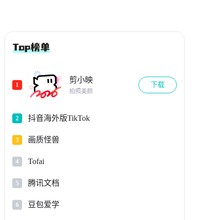
剪小映
下载
1
拍照美颜
抖音海外版TikTok
2
画质怪兽
3
Tofai
4
腾讯文档
5
豆包爱学
6