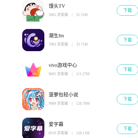
馒头TV
下载
5681 次安装
|
51.51M
潮生fm
下载
7983 次安装
|
33.71M
vivo游戏中心
下载
9691 次安装
|
111.27M
菠萝包轻小说
下载
9909 次安装
|
128.70M
爱字幕
下载
6519 次安装
|
128.11M