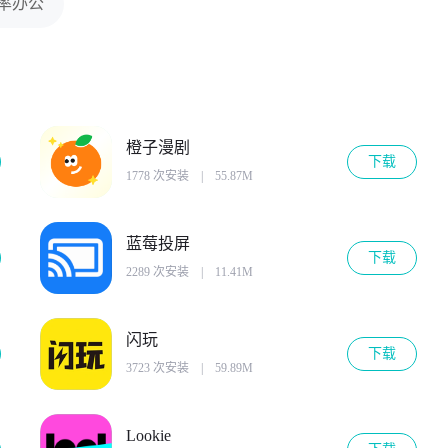
率办公
橙子漫剧
下载
1778 次安装
|
55.87M
蓝莓投屏
下载
2289 次安装
|
11.41M
闪玩
下载
3723 次安装
|
59.89M
Lookie