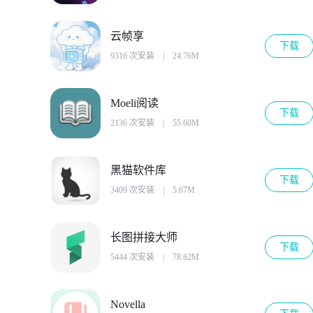
云帧享
下载
9316 次安装
|
24.76M
Moeli阅读
下载
2136 次安装
|
55.60M
黑猫软件库
下载
3409 次安装
|
5.67M
长图拼接大师
下载
5444 次安装
|
78.62M
Novella