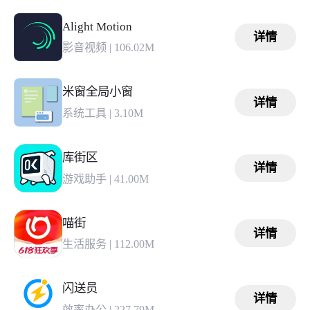
Alight Motion
详情
影音视频
|
106.02M
米窗全局小窗
详情
系统工具
|
3.10M
库街区
详情
游戏助手
|
41.00M
喵街
详情
生活服务
|
112.00M
闪送员
详情
效率办公
|
227.79M