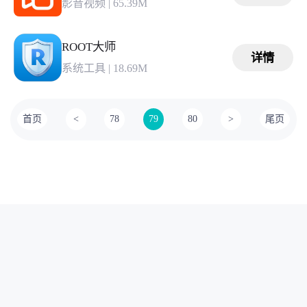
影音视频
|
65.39M
ROOT大师
详情
系统工具
|
18.69M
首页
<
78
79
80
>
尾页
本站所有软件来自互联网，版权归原著所有。敬请来信告知
(123server@cisis.com.cn)。
湘ICP备2025151250号-1