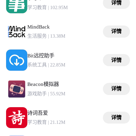
详情
学习教育
|
102.95M
MindBack
详情
生活服务
|
13.38M
Bit远控助手
详情
系统工具
|
22.85M
Beacon模拟器
详情
游戏助手
|
55.92M
诗词吾爱
详情
学习教育
|
21.12M