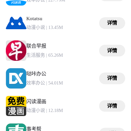
Kotatsu
详情
动漫小说
|
13.45M
联合早报
详情
生活服务
|
65.26M
哒咔办公
详情
效率办公
|
54.01M
闪读漫画
详情
动漫小说
|
12.18M
事考帮