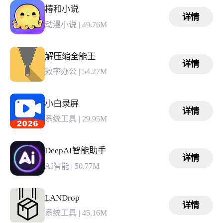
椿和小说
详情
动漫小说
|
49.76M
解压缩全能王
详情
效率办公
|
54.27M
小白录屏
详情
系统工具
|
29.95M
DeepAI智能助手
详情
AI智能
|
50.77M
LANDrop
详情
系统工具
|
45.16M