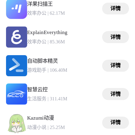
洋果扫描王
详情
效率办公
|
62.17M
ExplainEverything
详情
效率办公
|
85.36M
自动脚本精灵
详情
游戏助手
|
106.40M
智慧云控
详情
生活服务
|
311.41M
Kazumi动漫
详情
动漫小说
|
25.25M