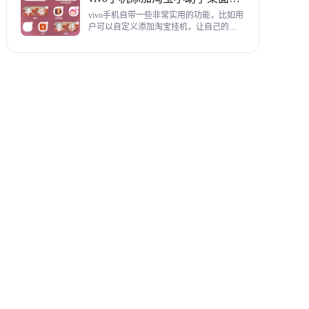
教程，希望对各位有帮助。
vivo手机自带一些非常实用的功能，比如用
户可以自定义添加淘宝挂机，让自己的购
物信息直接在手机桌面上展示，使用起来
相当方便，下面为大家带来添加淘宝小助
手桌面挂件详细图文教程。