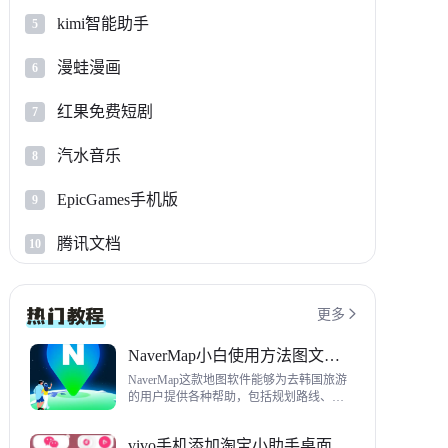
kimi智能助手
5
漫蛙漫画
6
红果免费短剧
7
汽水音乐
8
EpicGames手机版
9
腾讯文档
10
更多

NaverMap小白使用方法图文教程
NaverMap这款地图软件能够为去韩国旅游
的用户提供各种帮助，包括规划路线、导
航、查看店铺等，内置功能非常丰富，这
里给大家带来NaverMap使用方法以及下载
vivo手机添加淘宝小助手桌面挂件方法