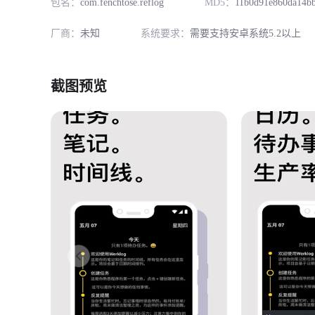
包名：
com.fenchtose.reflog
MD5：
11b0d91e860da14b
厂商：
未知
系统要求：
需要支持安卓系统5.2以上
截图预览