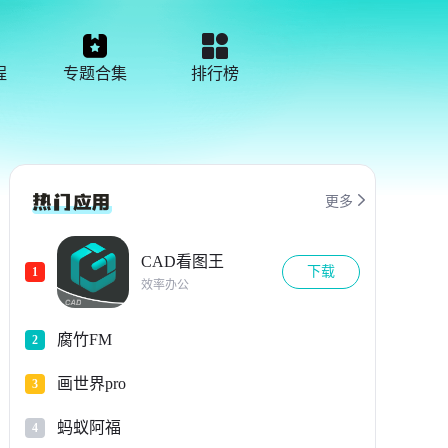
程
专题合集
排行榜

更多
CAD看图王
下载
1
效率办公
腐竹FM
2
画世界pro
3
蚂蚁阿福
4