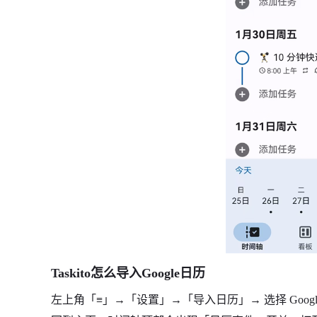
Taskito怎么导入Google日历
左上角「≡」→「设置」→「导入日历」→ 选择 Goog