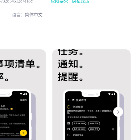
|
b732854512c7e18c
权限要求
隐私政策
语言：
简体中文