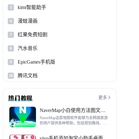
kimi智能助手
5
漫蛙漫画
6
红果免费短剧
7
汽水音乐
8
EpicGames手机版
9
腾讯文档
10
更多

NaverMap小白使用方法图文教程
NaverMap这款地图软件能够为去韩国旅游
的用户提供各种帮助，包括规划路线、导
航、查看店铺等，内置功能非常丰富，这
里给大家带来NaverMap使用方法以及下载
vivo手机添加淘宝小助手桌面挂件方法