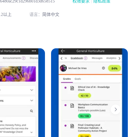
|
b6480ac29c1d296b01d3d658515
权限要求
隐私政策
.2以上
语言：
简体中文