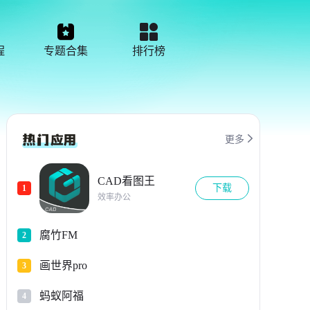
程
专题合集
排行榜

更多
CAD看图王
下载
1
效率办公
腐竹FM
2
画世界pro
3
蚂蚁阿福
4