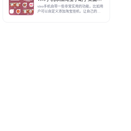
教程，希望对各位有帮助。
vivo手机自带一些非常实用的功能，比如用
户可以自定义添加淘宝挂机，让自己的购
物信息直接在手机桌面上展示，使用起来
相当方便，下面为大家带来添加淘宝小助
手桌面挂件详细图文教程。