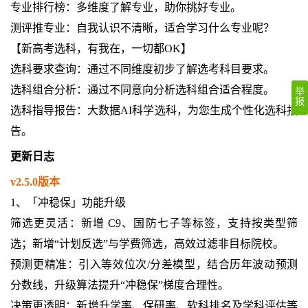
专业排行榜：多维度了解专业，助你挑好专业。
测评推专业：自我认识不清晰，适合学习什么专业呢？
【新高考选科，有我在，一切都OK】
选科要求查询：通过不同维度初步了解选考科目要求。
选科组合分析：通过不同意向分析选科组合适合程度。
举
报
选科指导报告：大数据AI科学选科，为您生成个性化选科报
告。
更新日志
v2.5.0版本
1、「冲稳保」功能升级
筛选更灵活：新增 C9、国防七子等标签，支持按类型筛
选；新增“计划反选”与学费筛选，高效过滤非目标院校。
预测更精准：引入等效位次/分差模型，结合历年波动预测
分数线，升级算法提升“冲稳保”梯度合理性。
决策更透明：新增升学率、保研率、软科排名及学科评估等