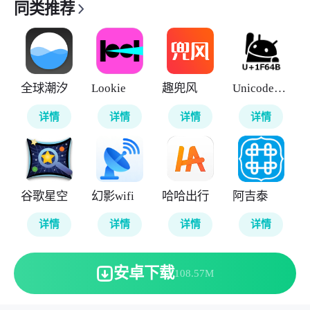
同类推荐
全球潮汐
Lookie
趣兜风
UnicodePad
详情
详情
详情
详情
谷歌星空
幻影wifi
哈哈出行
阿吉泰
详情
详情
详情
详情
安卓下载
108.57M