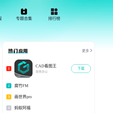
程
专题合集
排行榜

更多
CAD看图王
下载
1
效率办公
腐竹FM
2
画世界pro
3
蚂蚁阿福
4