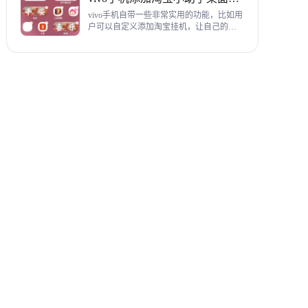
教程，希望对各位有帮助。
vivo手机自带一些非常实用的功能，比如用
户可以自定义添加淘宝挂机，让自己的购
物信息直接在手机桌面上展示，使用起来
相当方便，下面为大家带来添加淘宝小助
手桌面挂件详细图文教程。