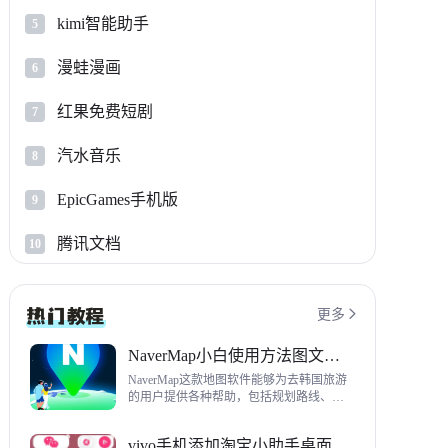
kimi智能助手
5
漫蛙漫画
6
红果免费短剧
7
汽水音乐
8
EpicGames手机版
9
腾讯文档
10
更多

NaverMap小白使用方法图文教程
NaverMap这款地图软件能够为去韩国旅游
的用户提供各种帮助，包括规划路线、导
航、查看店铺等，内置功能非常丰富，这
里给大家带来NaverMap使用方法以及下载
vivo手机添加淘宝小助手桌面挂件方法