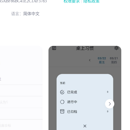
|
B5ABF86BC41E2C1AF3783
权限要求
隐私政策
语言：
简体中文