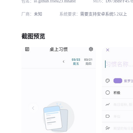
包名：
io.github.friesi23.mhabit
MD5：
D973BBFF457
厂商：
未知
系统要求：
需要支持安卓系统5.2以上
截图预览