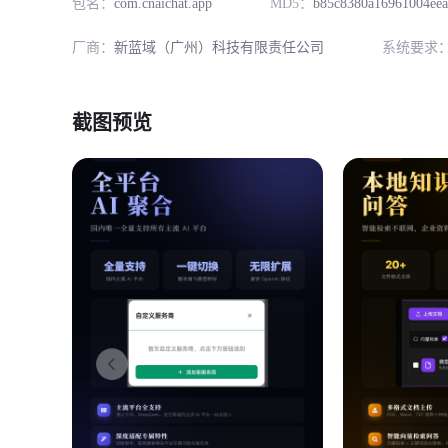
包名：
com.cnaichat.app
MD5：
b85c8380a16961004eea
厂商：
新蓝域（广州）科技有限责任公司
系统要求
截图预览