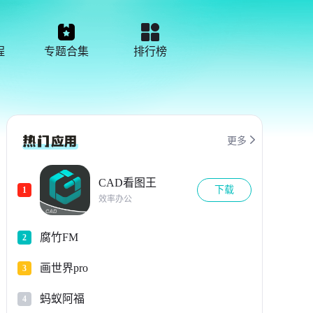
程
专题合集
排行榜

更多
CAD看图王
下载
1
效率办公
腐竹FM
2
画世界pro
3
蚂蚁阿福
4