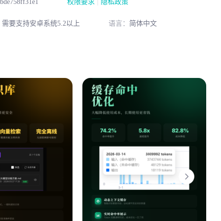
|
bde758ff31e1
权限要求
隐私政策
：
需要支持安卓系统5.2以上
语言：
简体中文