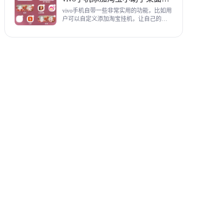
教程，希望对各位有帮助。
vivo手机自带一些非常实用的功能，比如用
户可以自定义添加淘宝挂机，让自己的购
物信息直接在手机桌面上展示，使用起来
相当方便，下面为大家带来添加淘宝小助
手桌面挂件详细图文教程。