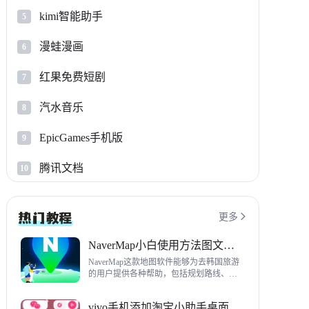
kimi智能助手
5
漫蛙漫画
6
红果免费短剧
7
汽水音乐
8
EpicGames手机版
9
腾讯文档
10
更多

NaverMap小白使用方法图文教程
NaverMap这款地图软件能够为去韩国旅游
的用户提供各种帮助，包括规划路线、导
航、查看店铺等，内置功能非常丰富，这
里给大家带来NaverMap使用方法以及下载
vivo手机添加淘宝小助手桌面挂件方法