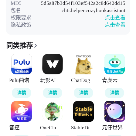
MD5
5d5a87b3d54f103ef542a2c8d642dd15
包名
chti.helper.cozyhookassistant
权限要求
点击查看
隐私政策
点击查看
同类推荐
Pulu曲谱
玩影AI
ChatDog
青虎云
详情
详情
详情
详情
音控
OneClaw智能助手
StableDiffusion
元仔世界