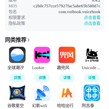
MD5
c2b0c757cce57927fac5abe65b580d7c
包名
com.voibook.voicebook
权限要求
点击查看
隐私政策
点击查看
同类推荐
全球潮汐
Lookie
趣兜风
UnicodePad
详情
详情
详情
详情
谷歌星空
幻影wifi
哈哈出行
阿吉泰