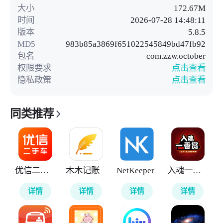
大小
172.67M
时间
2026-07-28 14:48:11
版本
5.8.5
MD5
983b85a3869f651022545849bd47fb92
包名
com.zzw.october
权限要求
点击查看
隐私政策
点击查看
同类推荐
优信二手车
木木记账
NetKeeper
入魂一番赏
详情
详情
详情
详情