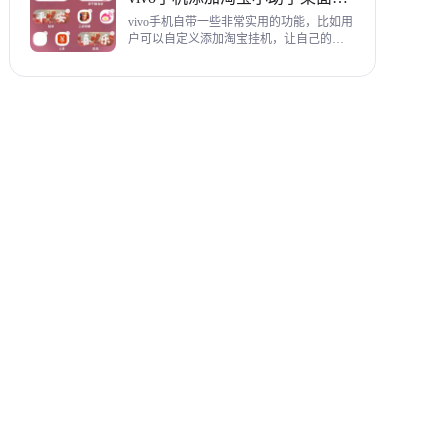
教程，希望对各位有帮助。
vivo手机自带一些非常实用的功能，比如用
户可以自定义添加淘宝挂机，让自己的购
物信息直接在手机桌面上展示，使用起来
相当方便，下面为大家带来添加淘宝小助
手桌面挂件详细图文教程。