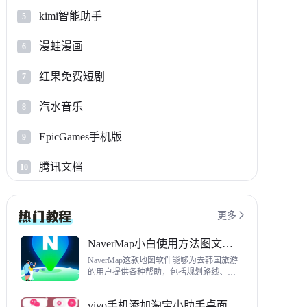
kimi智能助手
5
漫蛙漫画
6
红果免费短剧
7
汽水音乐
8
EpicGames手机版
9
腾讯文档
10
更多

NaverMap小白使用方法图文教程
NaverMap这款地图软件能够为去韩国旅游
的用户提供各种帮助，包括规划路线、导
航、查看店铺等，内置功能非常丰富，这
里给大家带来NaverMap使用方法以及下载
vivo手机添加淘宝小助手桌面挂件方法