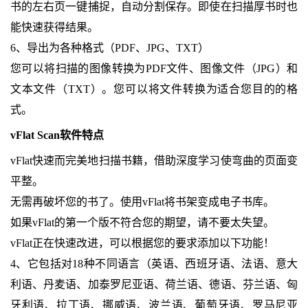
书的左右页一键捕捉，自动分割保存。即使在扫描厚书时也
能快速获得结果。
6、导出为各种格式（PDF、JPG、TXT）
您可以将扫描的图像转换为PDF文件、图像文件（JPG）和
文本文件（TXT）。您可以将文件转换为适合您目的的格
式。
vFlat Scan软件特点
vFlat快速而完美地扫描书籍，借助深度学习使弯曲的页面变
平整。
无需再破坏您的书了。使用vFlat将书架变成电子书库。
如果vFlat的第一个版不符合您的期望，请不要太失望。
vFlat正在快速改进，可以根据您的要求添加以下功能！
4、它包括对18种不同语言（英语、西班牙语、法语、意大
利语、丹麦语、加泰罗尼亚语、荷兰语、德语、芬兰语、匈
牙利语、拉丁语、挪威语、波兰语、葡萄牙语、罗马尼亚